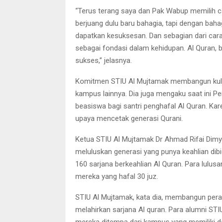
“Terus terang saya dan Pak Wabup memilih 
berjuang dulu baru bahagia, tapi dengan bah
dapatkan kesuksesan. Dan sebagian dari cara
sebagai fondasi dalam kehidupan. Al Quran, be
sukses,” jelasnya.
Komitmen STIU Al Mujtamak membangun kultu
kampus lainnya. Dia juga mengaku saat ini P
beasiswa bagi santri penghafal Al Quran. Kar
upaya mencetak generasi Qurani.
Ketua STIU Al Mujtamak Dr Ahmad Rifai Dimy
meluluskan generasi yang punya keahlian dibi
160 sarjana berkeahlian Al Quran. Para lulusa
mereka yang hafal 30 juz.
STIU Al Mujtamak, kata dia, membangun per
melahirkan sarjana Al quran. Para alumni STI