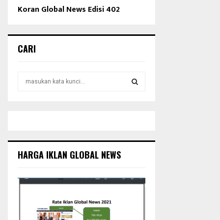
Koran Global News Edisi 402
CARI
S
e
a
S
r
c
E
h
f
A
o
HARGA IKLAN GLOBAL NEWS
r
R
:
C
H