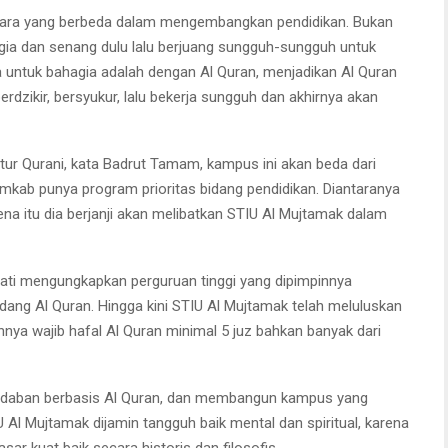
cara yang berbeda dalam mengembangkan pendidikan. Bukan
agia dan senang dulu lalu berjuang sungguh-sungguh untuk
 untuk bahagia adalah dengan Al Quran, menjadikan Al Quran
rdzikir, bersyukur, lalu bekerja sungguh dan akhirnya akan
r Qurani, kata Badrut Tamam, kampus ini akan beda dari
emkab punya program prioritas bidang pendidikan. Diantaranya
ena itu dia berjanji akan melibatkan STIU Al Mujtamak dalam
ati mengungkapkan perguruan tinggi yang dipimpinnya
dang Al Quran. Hingga kini STIU Al Mujtamak telah meluluskan
nnya wajib hafal Al Quran minimal 5 juz bahkan banyak dari
adaban berbasis Al Quran, dan membangun kampus yang
U Al Mujtamak dijamin tangguh baik mental dan spiritual, karena