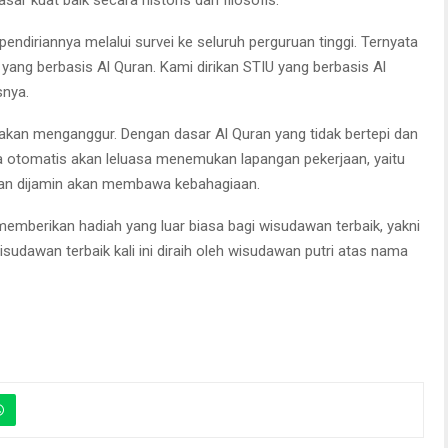
ar kuat baik secara historis dan filosofis.
pi pendiriannya melalui survei ke seluruh perguruan tinggi. Ternyata
 yang berbasis Al Quran. Kami dirikan STIU yang berbasis Al
snya.
k akan menganggur. Dengan dasar Al Quran yang tidak bertepi dan
 otomatis akan leluasa menemukan lapangan pekerjaan, yaitu
 dan dijamin akan membawa kebahagiaan.
memberikan hadiah yang luar biasa bagi wisudawan terbaik, yakni
sudawan terbaik kali ini diraih oleh wisudawan putri atas nama