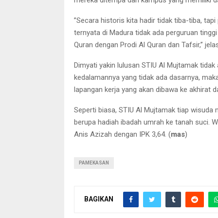
mereka ditempa dari kampus yang memiliki das
”Secara historis kita hadir tidak tiba-tiba, ta
ternyata di Madura tidak ada perguruan tinggi
Quran dengan Prodi Al Quran dan Tafsir,” jela
Dimyati yakin lulusan STIU Al Mujtamak tida
kedalamannya yang tidak ada dasarnya, maka
lapangan kerja yang akan dibawa ke akhirat
Seperti biasa, STIU Al Mujtamak tiap wisuda 
berupa hadiah ibadah umrah ke tanah suci. Wi
Anis Azizah dengan IPK 3,64. (
mas
)
PAMEKASAN
BAGIKAN