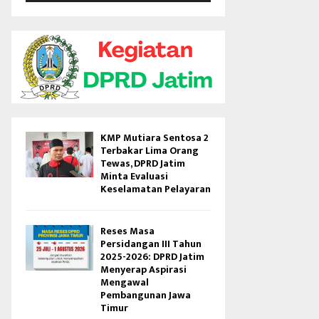
V
i
d
e
o
KMP Mutiara Sentosa 2
Terbakar Lima Orang
Tewas, DPRD Jatim
Minta Evaluasi
Keselamatan Pelayaran
Reses Masa
Persidangan III Tahun
2025-2026: DPRD Jatim
Menyerap Aspirasi
Mengawal
Pembangunan Jawa
Timur