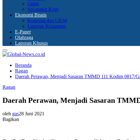
Opini
Secangkir Kopi
Ekonomi Bisnis
Koperasi dan UKM
Laporan Keuangan
E-Paper
Olahraga
Laporan Khusus
Primary
Menu
Beranda
Ragan
Daerah Perawan, Menjadi Sasaran TMMD 111 Kodim 0817/Gr
Ragan
Daerah Perawan, Menjadi Sasaran TMMD
oleh
gas
28 Juni 2021
Bagikan