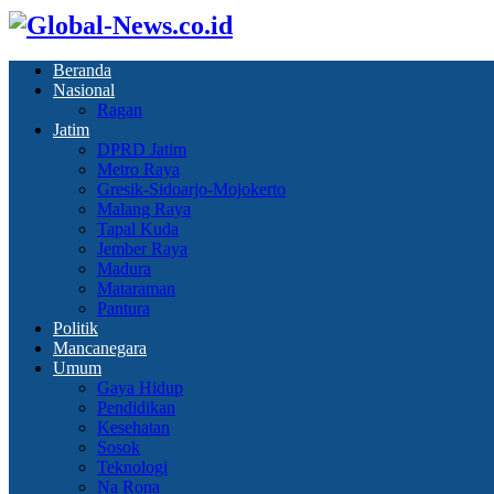
Beranda
Nasional
Ragan
Jatim
DPRD Jatim
Metro Raya
Gresik-Sidoarjo-Mojokerto
Malang Raya
Tapal Kuda
Jember Raya
Madura
Mataraman
Pantura
Politik
Mancanegara
Umum
Gaya Hidup
Pendidikan
Kesehatan
Sosok
Teknologi
Na Rona