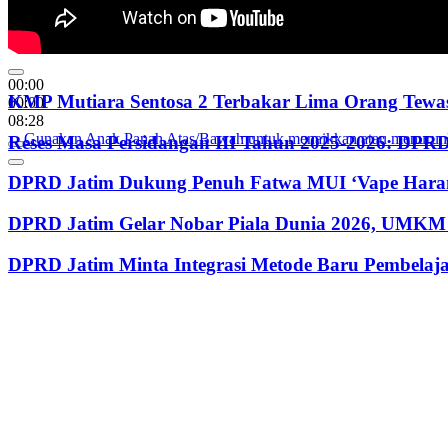
00:00
KMP Mutiara Sentosa 2 Terbakar Lima Orang Tewas
00:00
08:28
Gunakan Anak Panah Atas/Bawah untuk menaikkan atau menurun
Reses Masa Persidangan III Tahun 2025-2026: DP
DPRD Jatim Dukung Penuh Fatwa MUI ‘Vape Haram
DPRD Jatim Gelar Nobar Piala Dunia 2026, UMKM 
DPRD Jatim Minta Integrasi Metode Baru Pembela