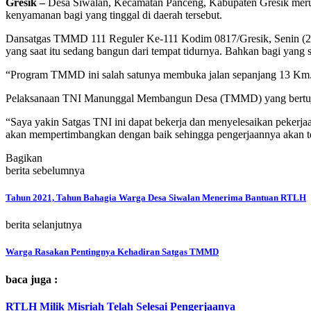
Gresik –
Desa Siwalan, Kecamatan Panceng, Kabupaten Gresik merup
kenyamanan bagi yang tinggal di daerah tersebut.
Dansatgas TMMD 111 Reguler Ke-111 Kodim 0817/Gresik, Senin (28/0
yang saat itu sedang bangun dari tempat tidurnya. Bahkan bagi yang s
“Program TMMD ini salah satunya membuka jalan sepanjang 13 Km. T
Pelaksanaan TNI Manunggal Membangun Desa (TMMD) yang bertujuan 
“Saya yakin Satgas TNI ini dapat bekerja dan menyelesaikan pekerjaa
akan mempertimbangkan dengan baik sehingga pengerjaannya akan tep
Bagikan
berita sebelumnya
Tahun 2021, Tahun Bahagia Warga Desa Siwalan Menerima Bantuan RTLH
berita selanjutnya
Warga Rasakan Pentingnya Kehadiran Satgas TMMD
baca juga :
RTLH Milik Misriah Telah Selesai Pengerjaanya