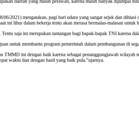
akan daerah yang masih perawan, karena masih banyak dijumpai huta
6/2021) mengatakan, pagi hari udara yang sangat sejuk dan dihiasi 
aat ini libur dalam bekerja tentu akan merasa bermalas-malasan untuk 
entu saja ini merupakan tantangan bagi bapak-bapak TNI karena dalam
untuk membantu program pemerintah dalam pembangunan di segala asp
n TMMD ini dengan baik karena sebagai penanggungjawab wilayah teritor
at waktu dan dengan hasil yang baik pula.”ujarnya.