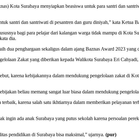
nas) Kota Surabaya menyiapkan beasiswa untuk para santri dan santriw
tuk santri dan santriwati di pesantren dan guru diniyah,” kata Ketu
susnya bagi para pelajar dari kalangan warga tidak mampu di Kota Su
kata dia.
ih dua penghargaan sekaligus dalam ajang Baznas Award 2023 yang dige
elolaan Zakat yang diberikan kepada Walikota Surabaya Eri Cahyadi,
but, karena kebijakannya dalam mendukung pengelolaan zakat di Kota
kebijakan beliau memang sangat luar biasa dalam mendukung pengelolaa
ikan terbaik, karena salah satu ikhtiarnya dalam memberikan pelayanan
k ingin ada anak Surabaya yang putus sekolah karena persoalan perek
litas pendidikan di Surabaya bisa maksimal,” ujarnya.
(pur)