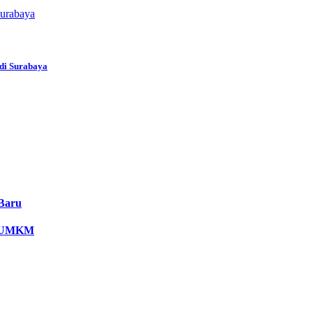
Surabaya
 di Surabaya
 Baru
ku UMKM