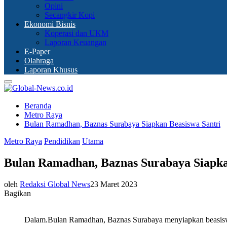
Opini
Secangkir Kopi
Ekonomi Bisnis
Koperasi dan UKM
Laporan Keuangan
E-Paper
Olahraga
Laporan Khusus
Primary
Menu
Beranda
Metro Raya
Bulan Ramadhan, Baznas Surabaya Siapkan Beasiswa Santri
Metro Raya
Pendidikan
Utama
Bulan Ramadhan, Baznas Surabaya Siapka
oleh
Redaksi Global News
23 Maret 2023
Bagikan
Dalam.Bulan Ramadhan, Baznas Surabaya menyiapkan beasisw