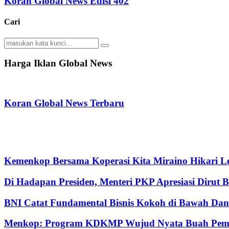
Koran Global News Edisi 402
Cari
Search
Search
for:
Harga Iklan Global News
Koran Global News Terbaru
Kemenkop Bersama Koperasi Kita Miraino Hikari Le
Di Hadapan Presiden, Menteri PKP Apresiasi Dirut 
BNI Catat Fundamental Bisnis Kokoh di Bawah Dana
Menkop: Program KDKMP Wujud Nyata Buah Pemik