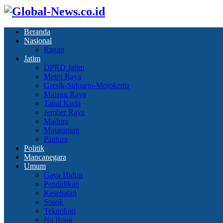
Beranda
Nasional
Ragan
Jatim
DPRD Jatim
Metro Raya
Gresik-Sidoarjo-Mojokerto
Malang Raya
Tapal Kuda
Jember Raya
Madura
Mataraman
Pantura
Politik
Mancanegara
Umum
Gaya Hidup
Pendidikan
Kesehatan
Sosok
Teknologi
Na Rona