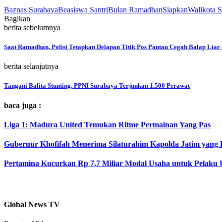
Baznas Surabaya
Beasiswa Santri
Bulan Ramadhan
Siapkan
Walikota 
Bagikan
berita sebelumnya
Saat Ramadhan, Polisi Tetapkan Delapan Titik Pos Pantau Cegah Balap Liar
berita selanjutnya
Tangani Balita Stunting, PPNI Surabaya Terjunkan 1.500 Perawat
baca juga :
Liga 1: Madura United Temukan Ritme Permainan Yang Pas
Gubernur Khofifah Menerima Silaturahim Kapolda Jatim yang
Pertamina Kucurkan Rp 7,7 Miliar Modal Usaha untuk Pela
Global News TV