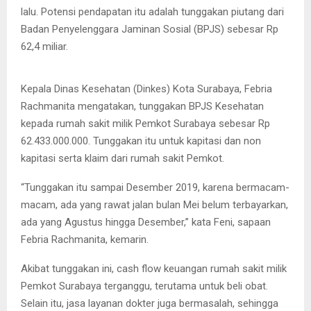
lalu. Potensi pendapatan itu adalah tunggakan piutang dari
Badan Penyelenggara Jaminan Sosial (BPJS) sebesar Rp
Kepala Dinas Kesehatan (Dinkes) Kota Surabaya, Febria
Rachmanita menjelaskan tunggakan BPJS Kesehatan kepada
62,4 miliar.
rumah sakit milik Pemkot Surabaya ke media, Rabu (8/1/2020).
Kepala Dinas Kesehatan (Dinkes) Kota Surabaya, Febria
Rachmanita mengatakan, tunggakan BPJS Kesehatan
kepada rumah sakit milik Pemkot Surabaya sebesar Rp
62.433.000.000. Tunggakan itu untuk kapitasi dan non
kapitasi serta klaim dari rumah sakit Pemkot.
“Tunggakan itu sampai Desember 2019, karena bermacam-
macam, ada yang rawat jalan bulan Mei belum terbayarkan,
ada yang Agustus hingga Desember,” kata Feni, sapaan
Febria Rachmanita, kemarin.
Akibat tunggakan ini, cash flow keuangan rumah sakit milik
Pemkot Surabaya terganggu, terutama untuk beli obat.
Selain itu, jasa layanan dokter juga bermasalah, sehingga