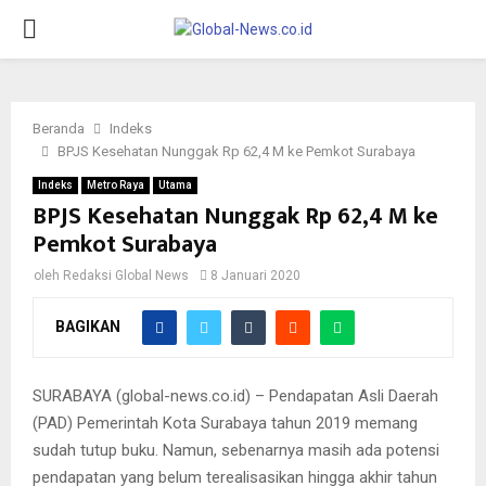
PRIMARY
MENU
Beranda
Indeks
BPJS Kesehatan Nunggak Rp 62,4 M ke Pemkot Surabaya
Indeks
Metro Raya
Utama
BPJS Kesehatan Nunggak Rp 62,4 M ke
Pemkot Surabaya
oleh
Redaksi Global News
8 Januari 2020
BAGIKAN
SURABAYA (global-news.co.id) – Pendapatan Asli Daerah
(PAD) Pemerintah Kota Surabaya tahun 2019 memang
sudah tutup buku. Namun, sebenarnya masih ada potensi
pendapatan yang belum terealisasikan hingga akhir tahun