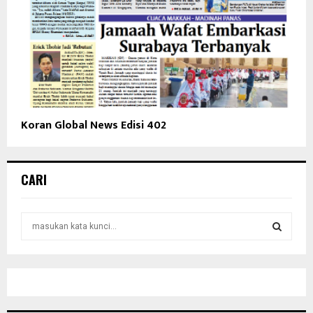
Koran Global News Edisi 402
CARI
S
e
a
S
r
c
E
h
f
A