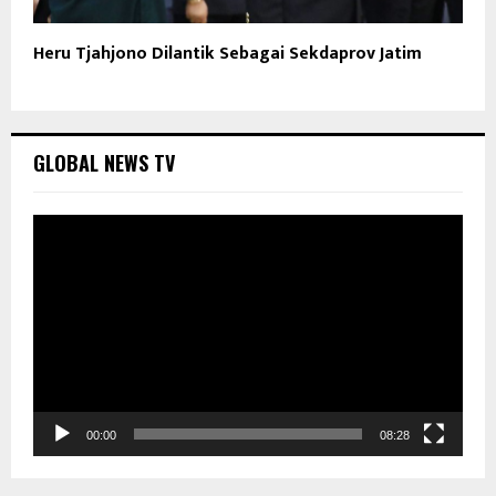
Heru Tjahjono Dilantik Sebagai Sekdaprov Jatim
GLOBAL NEWS TV
P
e
m
u
t
a
r
V
i
d
00:00
08:28
e
o