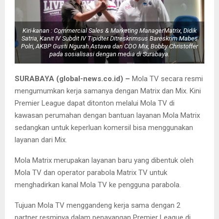
Kiri-kanan : Commercial Sales & Marketing ManagerMatrix, Didik
Satria, Kanit IV Subdit IV Tipidter Ditreskrimsus Bareskrim Mabes
Polri, AKBP Gusti Ngurah Astawa dan COO Mix, Bobby Christoffer
pada sosialisasi dengan media di Surabaya.
SURABAYA (global-news.co.id) –
Mola TV secara resmi
mengumumkan kerja samanya dengan Matrix dan Mix. Kini
Premier League dapat ditonton melalui Mola TV di
kawasan perumahan dengan bantuan layanan Mola Matrix
sedangkan untuk keperluan komersil bisa menggunakan
layanan dari Mix.
Mola Matrix merupakan layanan baru yang dibentuk oleh
Mola TV dan operator parabola Matrix TV untuk
menghadirkan kanal Mola TV ke pengguna parabola.
Tujuan Mola TV menggandeng kerja sama dengan 2
partner resminya dalam penayangan Premier League di