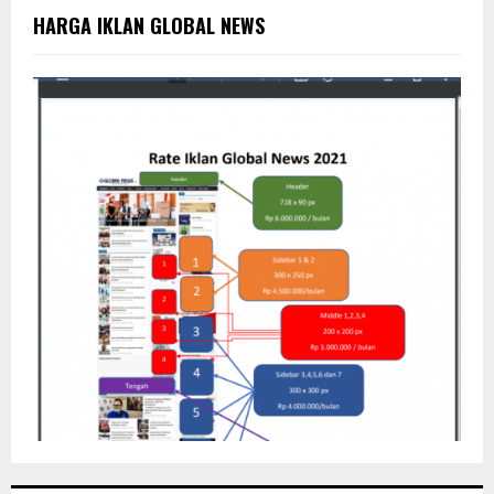
o
HARGA IKLAN GLOBAL NEWS
r
R
:
C
H