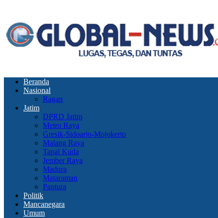
Beranda
Nasional
Ragan
Jatim
DPRD Jatim
Metro Raya
Gresik-Sidoarjo-Mojokerto
Malang Raya
Tapal Kuda
Jember Raya
Madura
Mataraman
Pantura
Politik
Mancanegara
Umum