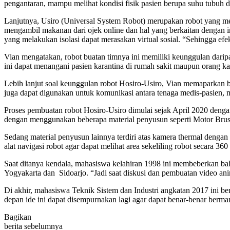
pengantaran, mampu melihat kondisi fisik pasien berupa suhu tubuh da
Lanjutnya, Usiro (Universal System Robot) merupakan robot yang memi
mengambil makanan dari ojek online dan hal yang berkaitan dengan inte
yang melakukan isolasi dapat merasakan virtual sosial. “Sehingga ef
Vian mengatakan, robot buatan timnya ini memiliki keunggulan daripa
ini dapat menangani pasien karantina di rumah sakit maupun orang kar
Lebih lanjut soal keunggulan robot Hosiro-Usiro, Vian memaparkan b
juga dapat digunakan untuk komunikasi antara tenaga medis-pasien, m
Proses pembuatan robot Hosiro-Usiro dimulai sejak April 2020 den
dengan menggunakan beberapa material penyusun seperti Motor Brus
Sedang material penyusun lainnya terdiri atas kamera thermal denga
alat navigasi robot agar dapat melihat area sekeliling robot secara 
Saat ditanya kendala, mahasiswa kelahiran 1998 ini membeberkan bah
Yogyakarta dan Sidoarjo. “Jadi saat diskusi dan pembuatan video anim
Di akhir, mahasiswa Teknik Sistem dan Industri angkatan 2017 ini 
depan ide ini dapat disempurnakan lagi agar dapat benar-benar berm
Bagikan
berita sebelumnya