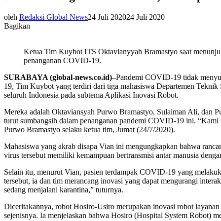
oleh
Redaksi Global News
24 Juli 2020
24 Juli 2020
Bagikan
Ketua Tim Kuybot ITS Oktavianyyah Bramastyo saat menunju
penanganan COVID-19.
SURABAYA (global-news.co.id)–
Pandemi COVID-19 tidak menyuru
19, Tim Kuybot yang terdiri dari tiga mahasiswa Departemen Teknik 
seluruh Indonesia pada subtema Aplikasi Inovasi Robot.
Mereka adalah Oktaviansyah Purwo Bramastyo, Sulaiman Ali, dan Putr
turut sumbangsih dalam penanganan pandemi COVID-19 ini. “Kami in
Purwo Bramastyo selaku ketua tim, Jumat (24/7/2020).
Mahasiswa yang akrab disapa Vian ini mengungkapkan bahwa rancang
virus tersebut memiliki kemampuan bertransmisi antar manusia denga
Selain itu, menurut Vian, pasien terdampak COVID-19 yang melakukan
tersebut, ia dan tim merancang inovasi yang dapat mengurangi inter
sedang menjalani karantina,” tuturnya.
Diceritakannya, robot Hosiro-Usiro merupakan inovasi robot layanan
sejenisnya. Ia menjelaskan bahwa Hosiro (Hospital System Robot) m