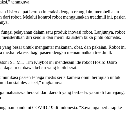
aksi,” terangnya.
an Usiro dapat berupa interaksi dengan orang lain, membeli atau
n dari robot. Melalui kontrol robot menggunakan treadmill ini, pasien
hnya.
 fungsi pelayanan dalam satu produk inovasi robot. Lanjutnya, robot
mensterilkan diri sendiri dan memiliki sistem buka pintu otomatis.
n yang besar untuk mengantar makanan, obat, dan pakaian. Robot ini
na media rekreasi bagi pasien dengan memanfaatkan treadmill.
atoni ST MT. Tim Kuybot ini mendesain ide robot Hosiro-Usiro
t dapat membawa beban yang lebih berat.
omunikasi pasien-tenaga medis serta kamera omni bertujuan untuk
um dan stainless steel,” ungkapnya.
iga mahasiswa berasal dari daerah yang berbeda, yakni di Lumajang,
a.
enanganan pandemi COVID-19 di Indonesia. “Saya juga berharap ke