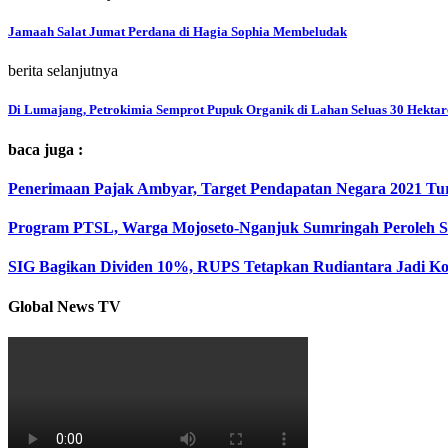
Jamaah Salat Jumat Perdana di Hagia Sophia Membeludak
berita selanjutnya
Di Lumajang, Petrokimia Semprot Pupuk Organik di Lahan Seluas 30 Hektar
baca juga :
Penerimaan Pajak Ambyar, Target Pendapatan Negara 2021 Turu
Program PTSL, Warga Mojoseto-Nganjuk Sumringah Peroleh Se
SIG Bagikan Dividen 10%, RUPS Tetapkan Rudiantara Jadi Ko
Global News TV