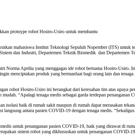
kkan protoype robot Hosiro-Usiro untuk membantu
tkan mahasiswa Institut Teknologi Sepuluh Nopember (ITS) untuk te
Sistem dan Industri, Departemen Teknik Biomedik dan Departemen Teknik
i Norma Aprilia yang menggagas ide robot bernama Hosiro-Usiro. Inov
gin menciptakan produk yang bermanfaat bagi orang lain dan tenaga m
an robot Hosiro-Usiro ini berangkat dari keresahan tim atas upaya 
n mudah. “Apalagi tenaga medis sebagai garda terdepan penanganan CO
 isolasi baik di rumah sakit maupun di rumah dapat merasakan tekana
aksi langsung antara pasien COVID-19 dengan tenaga medis. “Sekaligus 
 medis untuk penanganan pasien COVID-19, baik yang dirawat di rumah
erupakan sistem robot yang dikhususkan untuk penanganan COVID-19 di