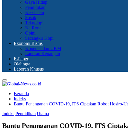
Gaya Hidup
Pendidikan
Kesehatan
Sosok
Teknologi
Na Rona
Opini
Secangkir Kopi
Ekonomi Bisnis
Koperasi dan UKM
Laporan Keuangan
E-Paper
Olahraga
Laporan Khusus
Primary
Menu
Beranda
Indeks
Bantu Penanganan COVID-19, ITS Ciptakan Robot Hosiro-Us
Indeks
Pendidikan
Utama
Bantu Penanganan COVID-19, ITS Ciptaka