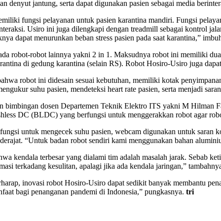
n denyut jantung, serta dapat digunakan pasien sebagai media berinter
liki fungsi pelayanan untuk pasien karantina mandiri. Fungsi pelayan
raksi. Usiro ini juga dilengkapi dengan treadmill sebagai kontrol jala
eknya dapat menurunkan beban stress pasien pada saat karantina,” imbu
da robot-robot lainnya yakni 2 in 1. Maksudnya robot ini memiliki dua
antina di gedung karantina (selain RS). Robot Hosiro-Usiro juga dapat 
ahwa robot ini didesain sesuai kebutuhan, memiliki kotak penyimpana
engukur suhu pasien, mendeteksi heart rate pasien, serta menjadi sara
gan bimbingan dosen Departemen Teknik Elektro ITS yakni M Hilman F
hless DC (BLDC) yang berfungsi untuk menggerakkan robot agar robo
n fungsi untuk mengecek suhu pasien, webcam digunakan untuk saran k
360 derajat. “Untuk badan robot sendiri kami menggunakan bahan alumini
wa kendala terbesar yang dialami tim adalah masalah jarak. Sebab ket
asi terkadang kesulitan, apalagi jika ada kendala jaringan,” tambahny
berharap, inovasi robot Hosiro-Usiro dapat sedikit banyak membantu p
anfaat bagi penanganan pandemi di Indonesia,” pungkasnya.
tri