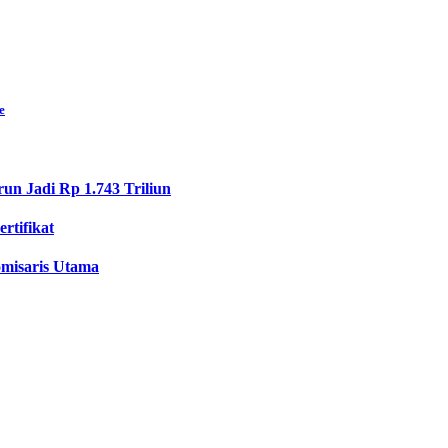
e
n Jadi Rp 1.743 Triliun
rtifikat
misaris Utama