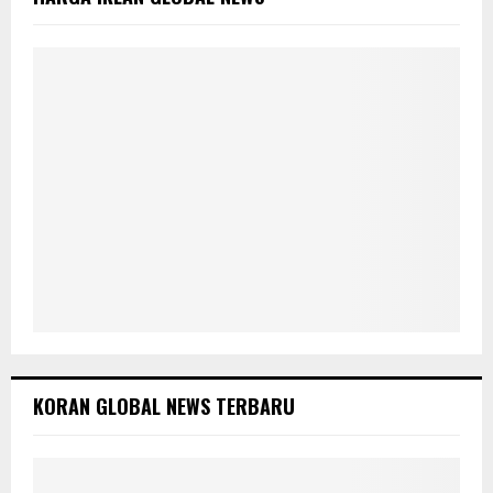
r
R
:
C
H
KORAN GLOBAL NEWS TERBARU