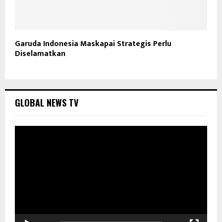
Garuda Indonesia Maskapai Strategis Perlu
Diselamatkan
GLOBAL NEWS TV
P
e
m
u
t
a
r
V
i