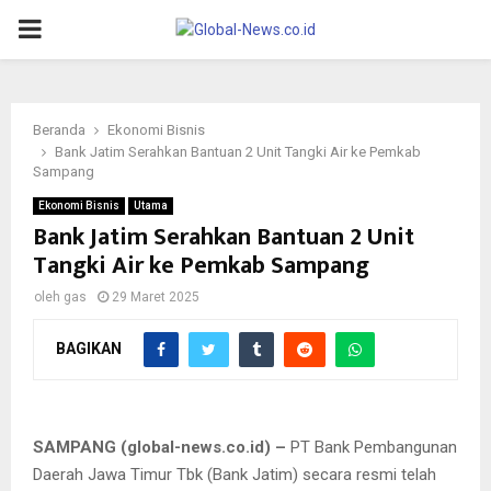
PRIMARY
MENU
Beranda
Ekonomi Bisnis
Bank Jatim Serahkan Bantuan 2 Unit Tangki Air ke Pemkab
Sampang
Ekonomi Bisnis
Utama
Bank Jatim Serahkan Bantuan 2 Unit
Tangki Air ke Pemkab Sampang
oleh
gas
29 Maret 2025
BAGIKAN
Penyerahan secara simbolis dilakukan oleh Pemimpin Bank
Jatim Cabang Sampang Erny Dewi S kepada Sekretaris Daerah
Kabupaten Sampang Yuliadi Setiyawan.
SAMPANG (global-news.co.id) –
PT Bank Pembangunan
Daerah Jawa Timur Tbk (Bank Jatim) secara resmi telah