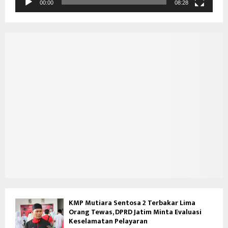
d
00:00
08:28
e
o
KMP Mutiara Sentosa 2 Terbakar Lima
Orang Tewas, DPRD Jatim Minta Evaluasi
Keselamatan Pelayaran