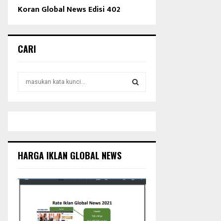
Koran Global News Edisi 402
CARI
S
e
a
S
r
c
E
h
f
A
o
HARGA IKLAN GLOBAL NEWS
r
R
:
C
H