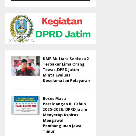
V
i
d
e
o
KMP Mutiara Sentosa 2
Terbakar Lima Orang
Tewas, DPRD Jatim
Minta Evaluasi
Keselamatan Pelayaran
Reses Masa
Persidangan III Tahun
2025-2026: DPRD Jatim
Menyerap Aspirasi
Mengawal
Pembangunan Jawa
Timur