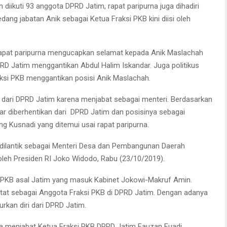
diikuti 93 anggota DPRD Jatim, rapat paripurna juga dihadiri
ang jabatan Anik sebagai Ketua Fraksi PKB kini diisi oleh
apat paripurna mengucapkan selamat kepada Anik Maslachah
PRD Jatim menggantikan Abdul Halim Iskandar. Juga politikus
ksi PKB menggantikan posisi Anik Maslachah.
 dari DPRD Jatim karena menjabat sebagai menteri. Berdasarkan
ar diberhentikan dari DPRD Jatim dan posisinya sebagai
ng Kusnadi yang ditemui usai rapat paripurna.
i dilantik sebagai Menteri Desa dan Pembangunan Daerah
oleh Presiden RI Joko Widodo, Rabu (23/10/2019).
isi PKB asal Jatim yang masuk Kabinet Jokowi-Makruf Amin.
catat sebagai Anggota Fraksi PKB di DPRD Jatim. Dengan adanya
kan diri dari DPRD Jatim.
uga menjabat Ketua Fraksi PKB DPRD Jatim Fauzan Fuadi