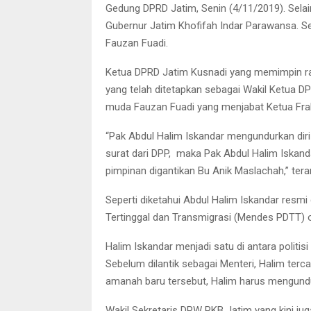
Gedung DPRD Jatim, Senin (4/11/2019). Selain 
Gubernur Jatim Khofifah Indar Parawansa. Sed
Fauzan Fuadi.
Ketua DPRD Jatim Kusnadi yang memimpin r
yang telah ditetapkan sebagai Wakil Ketua D
muda Fauzan Fuadi yang menjabat Ketua Fra
“Pak Abdul Halim Iskandar mengundurkan diri
surat dari DPP, maka Pak Abdul Halim Iskand
pimpinan digantikan Bu Anik Maslachah,” tera
Seperti diketahui Abdul Halim Iskandar resm
Tertinggal dan Transmigrasi (Mendes PDTT) 
Halim Iskandar menjadi satu di antara polit
Sebelum dilantik sebagai Menteri, Halim ter
amanah baru tersebut, Halim harus mengundur
Wakil Sekretaris DPW PKB Jatim yang kini j