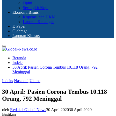
Opini
Secangkir Kopi
Ekonomi Bisnis
Koperasi dan UKM
Laporan Keuangan
E-Paper
Olahraga
Laporan Khusus
Primary
Menu
Beranda
Indeks
30 April: Pasien Corona Tembus 10.118 Orang, 792
Meninggal
Indeks
Nasional
Utama
30 April: Pasien Corona Tembus 10.118
Orang, 792 Meninggal
oleh
Redaksi Global News
30 April 2020
30 April 2020
Bagikan