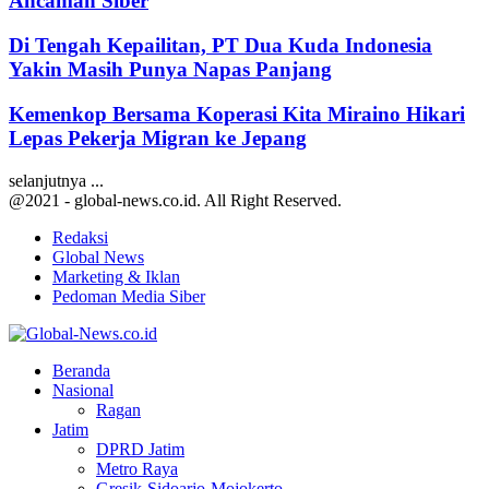
Ancaman Siber
Di Tengah Kepailitan, PT Dua Kuda Indonesia
Yakin Masih Punya Napas Panjang
Kemenkop Bersama Koperasi Kita Miraino Hikari
Lepas Pekerja Migran ke Jepang
selanjutnya ...
@2021 - global-news.co.id. All Right Reserved.
Redaksi
Global News
Marketing & Iklan
Pedoman Media Siber
Facebook
Twitter
Youtube
Beranda
Nasional
Ragan
Jatim
DPRD Jatim
Metro Raya
Gresik-Sidoarjo-Mojokerto