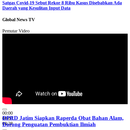
Satgas Covid-19 Sebut Rekor 8 Ribu Kasus Disebabkan Ada
Daerah yang Kesulitan Input Data
Global News TV
Pemutar Video
00:00
DPRD Jatim Siapkan Raperda Obat Bahan Alam,
00:00
08:28
Dorong Penguatan Pembuktian Ilmiah