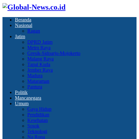
Beranda
Nasional
Ragan
Jatim
DPRD Jatim
Metro Raya
Gresik-Sidoarjo-Mojokerto
Malang Raya
Tapal Kuda
Jember Raya
Madura
Mataraman
Pantura
Politik
Mancanegara
Umum
Gaya Hidup
Pendidikan
Kesehatan
Sosok
Teknologi
Na Rona