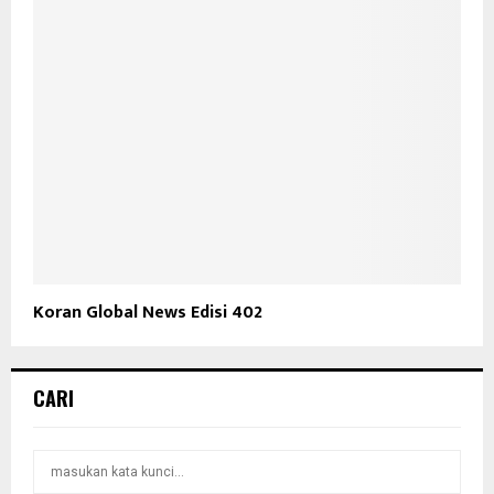
Koran Global News Edisi 402
CARI
S
S
e