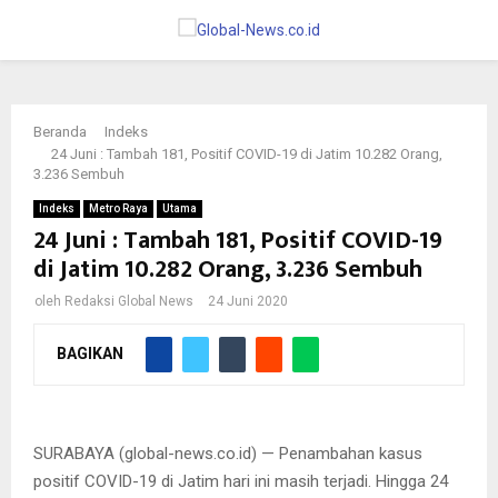
PRIMARY
MENU
Beranda
Indeks
24 Juni : Tambah 181, Positif COVID-19 di Jatim 10.282 Orang,
3.236 Sembuh
Indeks
Metro Raya
Utama
24 Juni : Tambah 181, Positif COVID-19
di Jatim 10.282 Orang, 3.236 Sembuh
oleh
Redaksi Global News
24 Juni 2020
BAGIKAN
Gubernur Khofifah Indar Parawansa
SURABAYA (global-news.co.id) — Penambahan kasus
positif COVID-19 di Jatim hari ini masih terjadi. Hingga 24