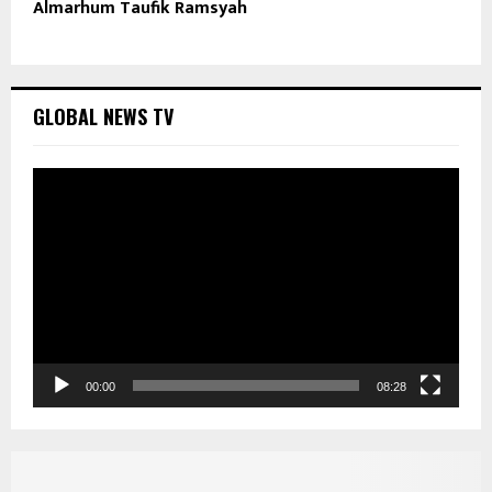
Almarhum Taufik Ramsyah
GLOBAL NEWS TV
P
e
m
u
t
a
r
V
i
d
00:00
08:28
e
o