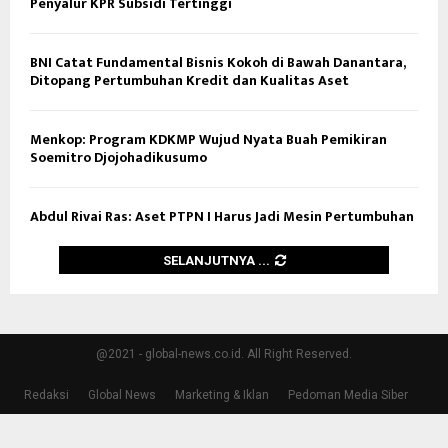
Penyalur KPR Subsidi Tertinggi
BNI Catat Fundamental Bisnis Kokoh di Bawah Danantara,
Ditopang Pertumbuhan Kredit dan Kualitas Aset
Menkop: Program KDKMP Wujud Nyata Buah Pemikiran
Soemitro Djojohadikusumo
Abdul Rivai Ras: Aset PTPN I Harus Jadi Mesin Pertumbuhan
SELANJUTNYA ...
@2021 - global-news.co.id. All Right Reserved.
Redaksi
Global News
Marketing & Iklan
Pedoman Media Siber