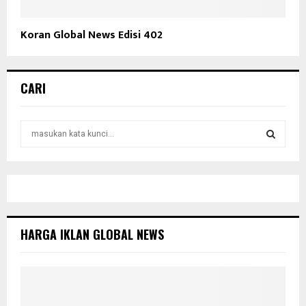
Koran Global News Edisi 402
CARI
S
e
a
S
r
c
E
h
f
A
o
HARGA IKLAN GLOBAL NEWS
r
R
:
C
H