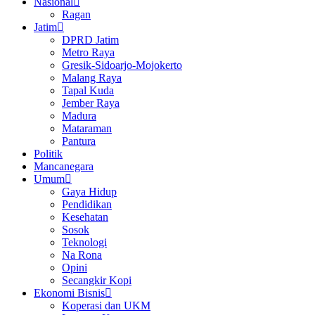
Nasional
Ragan
Jatim
DPRD Jatim
Metro Raya
Gresik-Sidoarjo-Mojokerto
Malang Raya
Tapal Kuda
Jember Raya
Madura
Mataraman
Pantura
Politik
Mancanegara
Umum
Gaya Hidup
Pendidikan
Kesehatan
Sosok
Teknologi
Na Rona
Opini
Secangkir Kopi
Ekonomi Bisnis
Koperasi dan UKM