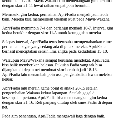
kedudukan 17-10. Mayu/Wakana lalu memenangkan gim pertama
dengan skor 21-11 lewat raihan empat poin beruntun.
Memasuki gim kedua, permainan Apri/Fadia menjadi jauh lebih
baik. Mereka bisa memberikan tekanan kuat pada Mayu/Wakana.
Apri/Fadia memimpin 7-4 dan berlanjut menjadi 10-7. Interval gim
kedua berakhir dengan skor 11-8 untuk keunggulan mereka.
Selepas interval, Apri/Fadia terus berusaha mempertahankan ritme
permainan bagus yang sedang ada di pihak mereka. Apri/Fadia
berhasil menciptakan selisih lima angka pada kedudukan 15-10.
Walaupun Mayu/Wakana sempat berusaha mendekat, Apri/Fadia
bisa balik memberikan balasan. Pukulan Fadia yang tak bisa
dijangkau di depan net membuat skor berubah jadi 18-13.
Apri/Fadia lalu menambah poin usai pengembalian lawan melebar
keluar.
Apri/Fadia lalu meraih game point di angka 20-15 setelah
pengembalian Wakana keluar lapangan. Setelah gagal di
kesempatan pertama, Apri/Fadia bisa memenangkan gim kedua
dengan skor 21-16. Reli panjang ditutup oleh smes Fadia di depan
net.
Pada gim penentuan, Apri/Fadia mengawali laga dengan baik.