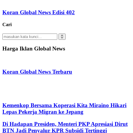
Koran Global News Edisi 402
Cari
Search
for:
Search
Harga Iklan Global News
Koran Global News Terbaru
Kemenkop Bersama Koperasi Kita Miraino Hikari
Lepas Pekerja Migran ke Jepang
Di Hadapan Presiden, Menteri PKP Apresiasi Dirut
BTN Jadi Penyalur KPR Subsidi Tertinggi