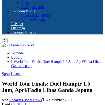
Opini
Secangkir Kopi
Ekonomi Bisnis
Koperasi dan UKM
Laporan Keuangan
E-Paper
Olahraga
Laporan Khusus
Primary
Menu
Beranda
Sport
World Tour Finals: Duel Hampir 1,5 Jam, Apri/Fadia Libas
Ganda Jepang
Sport
Utama
World Tour Finals: Duel Hampir 1,5
Jam, Apri/Fadia Libas Ganda Jepang
oleh
Redaksi Global News
14 Desember 2023
Bagikan