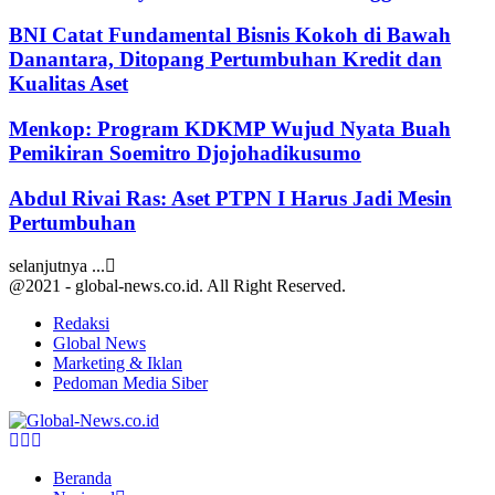
BNI Catat Fundamental Bisnis Kokoh di Bawah
Danantara, Ditopang Pertumbuhan Kredit dan
Kualitas Aset
Menkop: Program KDKMP Wujud Nyata Buah
Pemikiran Soemitro Djojohadikusumo
Abdul Rivai Ras: Aset PTPN I Harus Jadi Mesin
Pertumbuhan
selanjutnya ...
@2021 - global-news.co.id. All Right Reserved.
Redaksi
Global News
Marketing & Iklan
Pedoman Media Siber
Facebook
Twitter
Youtube
Beranda