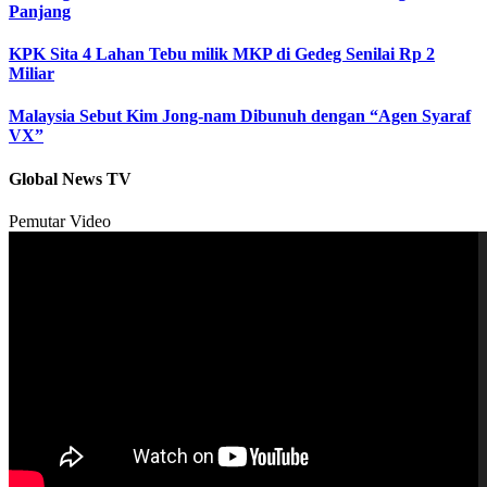
Panjang
KPK Sita 4 Lahan Tebu milik MKP di Gedeg Senilai Rp 2
Miliar
Malaysia Sebut Kim Jong-nam Dibunuh dengan “Agen Syaraf
VX”
Global News TV
Pemutar Video