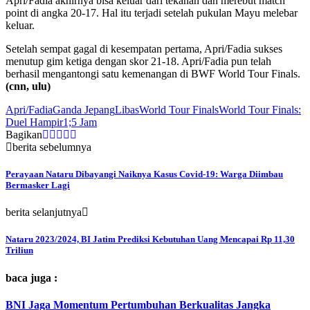
Apri/Fadia akhirnya bisa keluar dari tekanan dan merebut match
point di angka 20-17. Hal itu terjadi setelah pukulan Mayu melebar
keluar.
Setelah sempat gagal di kesempatan pertama, Apri/Fadia sukses
menutup gim ketiga dengan skor 21-18. Apri/Fadia pun telah
berhasil mengantongi satu kemenangan di BWF World Tour Finals.
(cnn, ulu)
Apri/Fadia
Ganda Jepang
Libas
World Tour Finals
World Tour Finals:
Duel Hampir1;5 Jam
Bagikan
berita sebelumnya
Perayaan Nataru Dibayangi Naiknya Kasus Covid-19: Warga Diimbau
Bermasker Lagi
berita selanjutnya
Nataru 2023/2024, BI Jatim Prediksi Kebutuhan Uang Mencapai Rp 11,30
Triliun
baca juga :
BNI Jaga Momentum Pertumbuhan Berkualitas Jangka