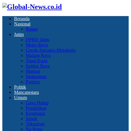
Beranda
Nasional
Ragan
Jatim
DPRD Jatim
Metro Raya
Gresik-Sidoarjo-Mojokerto
Malang Raya
Tapal Kuda
Jember Raya
Madura
Mataraman
Pantura
Politik
Mancanegara
Umum
Gaya Hidup
Pendidikan
Kesehatan
Sosok
Teknologi
Na Rona