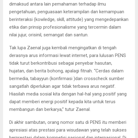
dimaksud antara lain pemahaman terhadap ilmu
pengetahuan, penguasaan keterampilan dan kemampuan
berinteraksi (kowledge, skill, attitude) yang mengedepankan
etika dan prinsip profesionalisme yang tercermin dalam
nilai jujur, orisinil, semangat dan santun.
Tak lupa Zaenal juga kembali mengingatkan di tengah
derasnya arus informasi lewat internet, para lulusan PENS
tidak turut berkontribusi sebagai penyebar hasutan,
hujatan, dan berita bohong, apalagi fitnah. “Cerdas dalam
bermedia, tabayyun (konfirmasi )dan crosscheck sumber
sangatlah diperlukan agar tidak terbawa arus negatif.
Hiasilah media sosial kita dengan hal-hal yang positif yang
dapat memberi energi positif kepada kita untuk terus
membangun dan berkarya,” tutur Zaenal.
Di akhir sambutan, orang nomor satu di PENS itu memberi
apresiasi atas prestasi para wisudawan yang telah sukses
berprestasi dalam kompetisi nasional dan internasional. Di