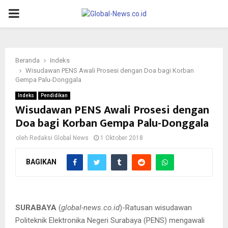
PRIMARY
MENU
Beranda
Indeks
Wisudawan PENS Awali Prosesi dengan Doa bagi Korban
Gempa Palu-Donggala
Indeks
Pendidikan
Wisudawan PENS Awali Prosesi dengan
Doa bagi Korban Gempa Palu-Donggala
oleh
Redaksi Global News
1 Oktober 2018
BAGIKAN
GN/Istimewa
Zaenal Arief menyalami salah seorang wisudawan.
SURABAYA
(
global-news.co.id
)-Ratusan wisudawan
Politeknik Elektronika Negeri Surabaya (PENS) mengawali