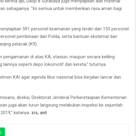
rel kereta api, Daop 8 Surabaya juga menyiapkan alat material
r, dan sebagainya. “Ini semua untuk memberikan rasa aman bagi
nyiapkan 591 personel keamanan yang terdiri dari 153 personel
ersonel pembinaan dari Polda, serta bantuan eksternal dari
njing pelacak (K9).
 pengamanan di atas KA, stasiun, maupun secara keliling
g lainnya seperti depo lokomotif dan kereta,” tuturnya.
tmen KAI agar agenda libur nasional bisa berjalan lancar dan
omisaris, direksi, Direktorat Jenderal Perkeretaapian Kementerian
ian juga akan turun langsung melakukan inspeksi ke sejumlah
2019,” katanya.
zis, ant