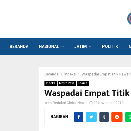
BERANDA
NASIONAL
JATIM
POLITIK
Beranda
Indeks
Waspadai Empat Titik Rawan 
Indeks
Metro Raya
Utama
Waspadai Empat Titik
oleh
Redaksi Global News
22 November 2019
BAGIKAN
Mengantisipasi datangnya musim hujan selama m
Surabaya meningkatkan pengawasan d