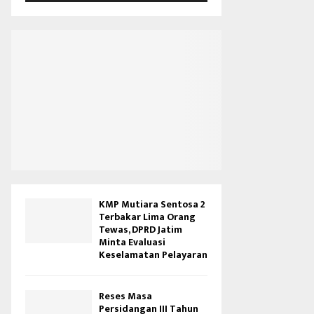
V
i
d
e
o
KMP Mutiara Sentosa 2
Terbakar Lima Orang
Tewas, DPRD Jatim
Minta Evaluasi
Keselamatan Pelayaran
Reses Masa
Persidangan III Tahun