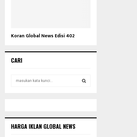
Koran Global News Edisi 402
CARI
S
e
a
S
r
c
E
h
f
A
o
HARGA IKLAN GLOBAL NEWS
r
R
: