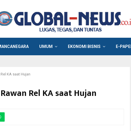
MANCANEGARA
UMUM
EKONOMI BISNIS
E-PAPE
Rel KA saat Hujan
 Rawan Rel KA saat Hujan
asa angkutan Natal 2019 dan Tahun Baru 2020, PT Kereta Api Daops 8
i empat jalur kereta api dan menyiagakan petugas ekstra.