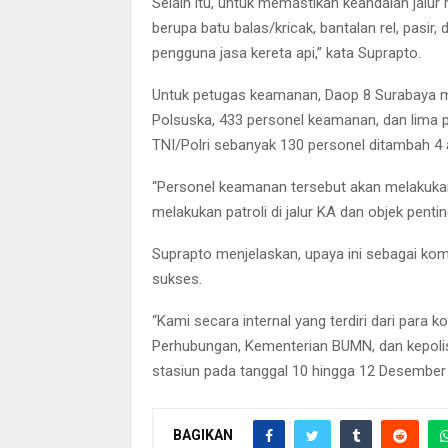
Selain itu, untuk memastikan keandalan jalur 
berupa batu balas/kricak, bantalan rel, pasi
pengguna jasa kereta api,” kata Suprapto.
Untuk petugas keamanan, Daop 8 Surabaya me
Polsuska, 433 personel keamanan, dan lima p
TNI/Polri sebanyak 130 personel ditambah 4 a
“Personel keamanan tersebut akan melakukan
melakukan patroli di jalur KA dan objek pentin
Suprapto menjelaskan, upaya ini sebagai komi
sukses.
“Kami secara internal yang terdiri dari para k
Perhubungan, Kementerian BUMN, dan kepolis
stasiun pada tanggal 10 hingga 12 Desember 
BAGIKAN