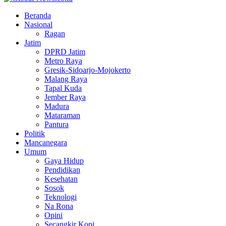
Facebook
Twitter
Youtube
Beranda
Nasional
Ragan
Jatim
DPRD Jatim
Metro Raya
Gresik-Sidoarjo-Mojokerto
Malang Raya
Tapal Kuda
Jember Raya
Madura
Mataraman
Pantura
Politik
Mancanegara
Umum
Gaya Hidup
Pendidikan
Kesehatan
Sosok
Teknologi
Na Rona
Opini
Secangkir Kopi