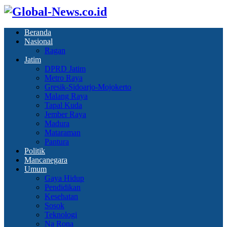
Beranda
Nasional
Ragan
Jatim
DPRD Jatim
Metro Raya
Gresik-Sidoarjo-Mojokerto
Malang Raya
Tapal Kuda
Jember Raya
Madura
Mataraman
Pantura
Politik
Mancanegara
Umum
Gaya Hidup
Pendidikan
Kesehatan
Sosok
Teknologi
Na Rona