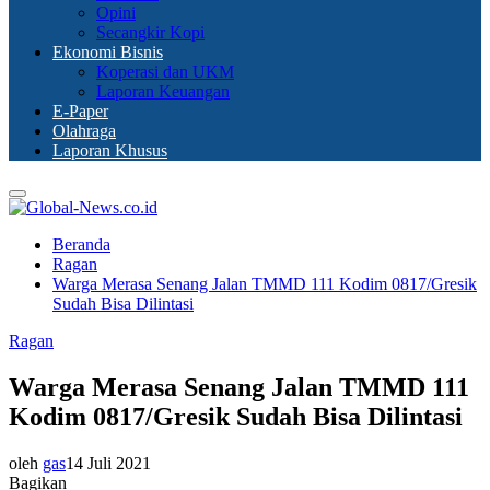
Opini
Secangkir Kopi
Ekonomi Bisnis
Koperasi dan UKM
Laporan Keuangan
E-Paper
Olahraga
Laporan Khusus
Primary
Menu
Beranda
Ragan
Warga Merasa Senang Jalan TMMD 111 Kodim 0817/Gresik
Sudah Bisa Dilintasi
Ragan
Warga Merasa Senang Jalan TMMD 111
Kodim 0817/Gresik Sudah Bisa Dilintasi
oleh
gas
14 Juli 2021
Bagikan