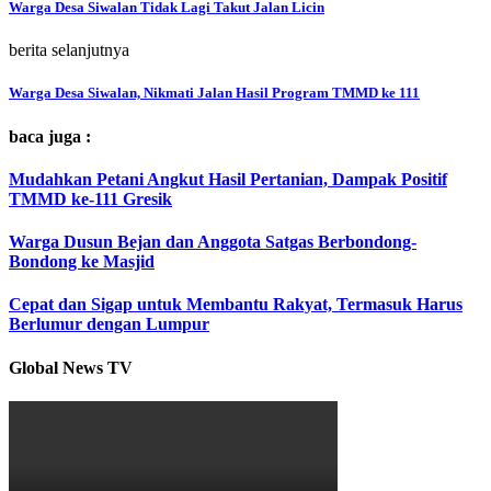
Warga Desa Siwalan Tidak Lagi Takut Jalan Licin
berita selanjutnya
Warga Desa Siwalan, Nikmati Jalan Hasil Program TMMD ke 111
baca juga :
Mudahkan Petani Angkut Hasil Pertanian, Dampak Positif
TMMD ke-111 Gresik
Warga Dusun Bejan dan Anggota Satgas Berbondong-
Bondong ke Masjid
Cepat dan Sigap untuk Membantu Rakyat, Termasuk Harus
Berlumur dengan Lumpur
Global News TV