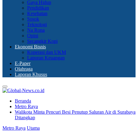
Gaya Hidup
Pendidikan
Kesehatan
Sosok
Teknologi
Na Rona
Opini
Secangkir Kopi
Ekonomi Bisnis
Koperasi dan UKM
Laporan Keuangan
E-Paper
Olahraga
Laporan Khusus
Primary
Menu
Beranda
Metro Raya
Walikota Minta Pencuri Besi Penutup Saluran Air di Surabaya
Ditangkap
Metro Raya
Utama