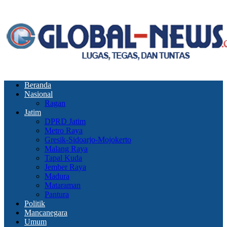
Beranda
Nasional
Ragan
Jatim
DPRD Jatim
Metro Raya
Gresik-Sidoarjo-Mojokerto
Malang Raya
Tapal Kuda
Jember Raya
Madura
Mataraman
Pantura
Politik
Mancanegara
Umum