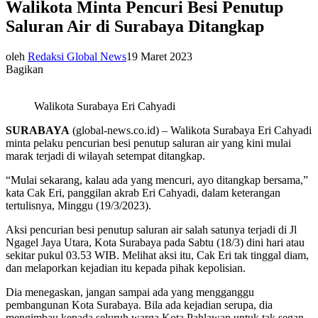
Walikota Minta Pencuri Besi Penutup
Saluran Air di Surabaya Ditangkap
oleh
Redaksi Global News
19 Maret 2023
Bagikan
Walikota Surabaya Eri Cahyadi
SURABAYA
(global-news.co.id) – Walikota Surabaya Eri Cahyadi
minta pelaku pencurian besi penutup saluran air yang kini mulai
marak terjadi di wilayah setempat ditangkap.
“Mulai sekarang, kalau ada yang mencuri, ayo ditangkap bersama,”
kata Cak Eri, panggilan akrab Eri Cahyadi, dalam keterangan
tertulisnya, Minggu (19/3/2023).
Aksi pencurian besi penutup saluran air salah satunya terjadi di Jl
Ngagel Jaya Utara, Kota Surabaya pada Sabtu (18/3) dini hari atau
sekitar pukul 03.53 WIB. Melihat aksi itu, Cak Eri tak tinggal diam,
dan melaporkan kejadian itu kepada pihak kepolisian.
Dia menegaskan, jangan sampai ada yang mengganggu
pembangunan Kota Surabaya. Bila ada kejadian serupa, dia
mengimbau kepada seluruh warga Kota Pahlawan untuk tak segan