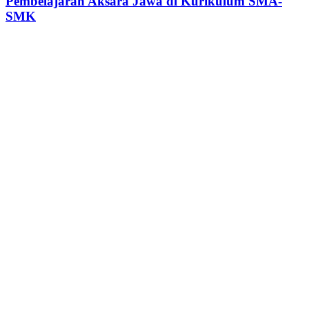
Pembelajaran Aksara Jawa di Kurikulum SMA-
SMK