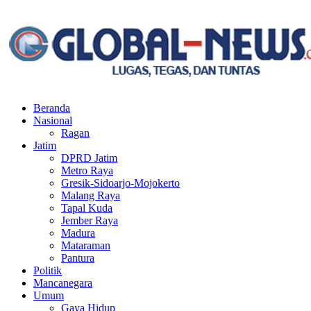
Facebook
Twitter
Youtube
Beranda
Nasional
Ragan
Jatim
DPRD Jatim
Metro Raya
Gresik-Sidoarjo-Mojokerto
Malang Raya
Tapal Kuda
Jember Raya
Madura
Mataraman
Pantura
Politik
Mancanegara
Umum
Gaya Hidup