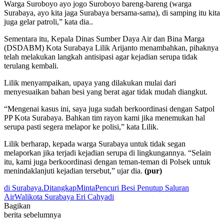
Warga Suroboyo ayo jogo Suroboyo bareng-bareng (warga
Surabaya, ayo kita jaga Surabaya bersama-sama), di samping itu kita
juga gelar patroli,” kata dia..
Sementara itu, Kepala Dinas Sumber Daya Air dan Bina Marga
(DSDABM) Kota Surabaya Lilik Arijanto menambahkan, pihaknya
telah melakukan langkah antisipasi agar kejadian serupa tidak
terulang kembali.
Lilik menyampaikan, upaya yang dilakukan mulai dari
menyesuaikan bahan besi yang berat agar tidak mudah diangkut.
“Mengenai kasus ini, saya juga sudah berkoordinasi dengan Satpol
PP Kota Surabaya. Bahkan tim rayon kami jika menemukan hal
serupa pasti segera melapor ke polisi,” kata Lilik.
Lilik berharap, kepada warga Surabaya untuk tidak segan
melaporkan jika terjadi kejadian serupa di lingkungannya. “Selain
itu, kami juga berkoordinasi dengan teman-teman di Polsek untuk
menindaklanjuti kejadian tersebut,” ujar dia.
(pur)
di Surabaya.
Ditangkap
Minta
Pencuri Besi Penutup Saluran
Air
Walikota Surabaya Eri Cahyadi
Bagikan
berita sebelumnya