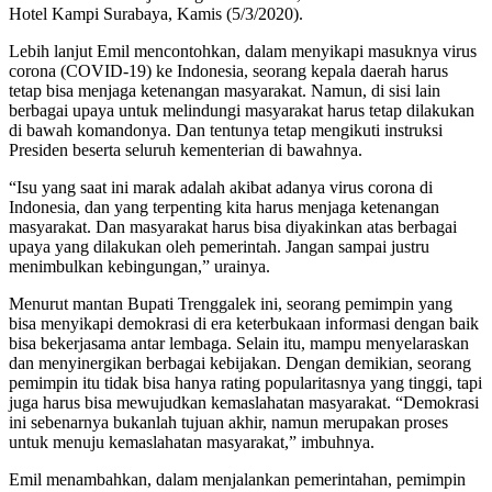
Hotel Kampi Surabaya, Kamis (5/3/2020).
Lebih lanjut Emil mencontohkan, dalam menyikapi masuknya virus
corona (COVID-19) ke Indonesia, seorang kepala daerah harus
tetap bisa menjaga ketenangan masyarakat. Namun, di sisi lain
berbagai upaya untuk melindungi masyarakat harus tetap dilakukan
di bawah komandonya. Dan tentunya tetap mengikuti instruksi
Presiden beserta seluruh kementerian di bawahnya.
“Isu yang saat ini marak adalah akibat adanya virus corona di
Indonesia, dan yang terpenting kita harus menjaga ketenangan
masyarakat. Dan masyarakat harus bisa diyakinkan atas berbagai
upaya yang dilakukan oleh pemerintah. Jangan sampai justru
menimbulkan kebingungan,” urainya.
Menurut mantan Bupati Trenggalek ini, seorang pemimpin yang
bisa menyikapi demokrasi di era keterbukaan informasi dengan baik
bisa bekerjasama antar lembaga. Selain itu, mampu menyelaraskan
dan menyinergikan berbagai kebijakan. Dengan demikian, seorang
pemimpin itu tidak bisa hanya rating popularitasnya yang tinggi, tapi
juga harus bisa mewujudkan kemaslahatan masyarakat. “Demokrasi
ini sebenarnya bukanlah tujuan akhir, namun merupakan proses
untuk menuju kemaslahatan masyarakat,” imbuhnya.
Emil menambahkan, dalam menjalankan pemerintahan, pemimpin