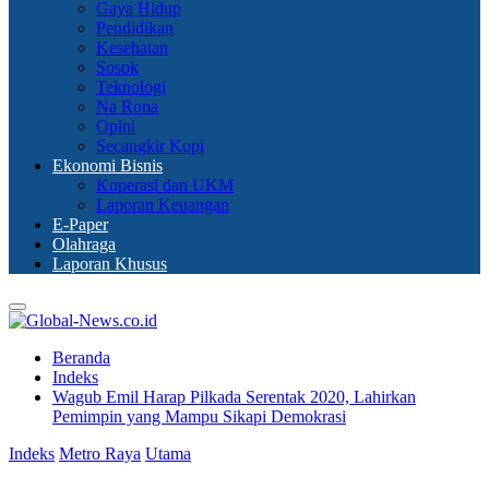
Gaya Hidup
Pendidikan
Kesehatan
Sosok
Teknologi
Na Rona
Opini
Secangkir Kopi
Ekonomi Bisnis
Koperasi dan UKM
Laporan Keuangan
E-Paper
Olahraga
Laporan Khusus
Primary
Menu
Beranda
Indeks
Wagub Emil Harap Pilkada Serentak 2020, Lahirkan
Pemimpin yang Mampu Sikapi Demokrasi
Indeks
Metro Raya
Utama