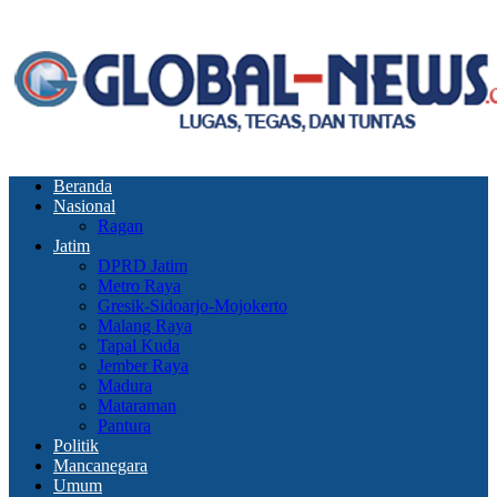
Beranda
Nasional
Ragan
Jatim
DPRD Jatim
Metro Raya
Gresik-Sidoarjo-Mojokerto
Malang Raya
Tapal Kuda
Jember Raya
Madura
Mataraman
Pantura
Politik
Mancanegara
Umum