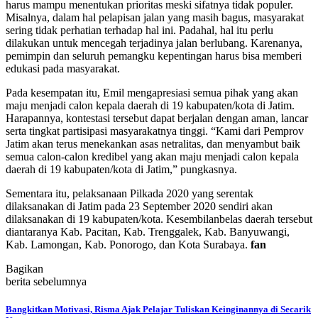
harus mampu menentukan prioritas meski sifatnya tidak populer.
Misalnya, dalam hal pelapisan jalan yang masih bagus, masyarakat
sering tidak perhatian terhadap hal ini. Padahal, hal itu perlu
dilakukan untuk mencegah terjadinya jalan berlubang. Karenanya,
pemimpin dan seluruh pemangku kepentingan harus bisa memberi
edukasi pada masyarakat.
Pada kesempatan itu, Emil mengapresiasi semua pihak yang akan
maju menjadi calon kepala daerah di 19 kabupaten/kota di Jatim.
Harapannya, kontestasi tersebut dapat berjalan dengan aman, lancar
serta tingkat partisipasi masyarakatnya tinggi. “Kami dari Pemprov
Jatim akan terus menekankan asas netralitas, dan menyambut baik
semua calon-calon kredibel yang akan maju menjadi calon kepala
daerah di 19 kabupaten/kota di Jatim,” pungkasnya.
Sementara itu, pelaksanaan Pilkada 2020 yang serentak
dilaksanakan di Jatim pada 23 September 2020 sendiri akan
dilaksanakan di 19 kabupaten/kota. Kesembilanbelas daerah tersebut
diantaranya Kab. Pacitan, Kab. Trenggalek, Kab. Banyuwangi,
Kab. Lamongan, Kab. Ponorogo, dan Kota Surabaya.
fan
Bagikan
berita sebelumnya
Bangkitkan Motivasi, Risma Ajak Pelajar Tuliskan Keinginannya di Secarik