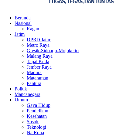
Facebook
Twitter
Youtube
Beranda
Nasional
Ragan
Jatim
DPRD Jatim
Metro Raya
Gresik-Sidoarjo-Mojokerto
Malang Raya
Tapal Kuda
Jember Raya
Madura
Mataraman
Pantura
Politik
Mancanegara
Umum
Gaya Hidup
Pendidikan
Kesehatan
Sosok
Teknologi
Na Rona