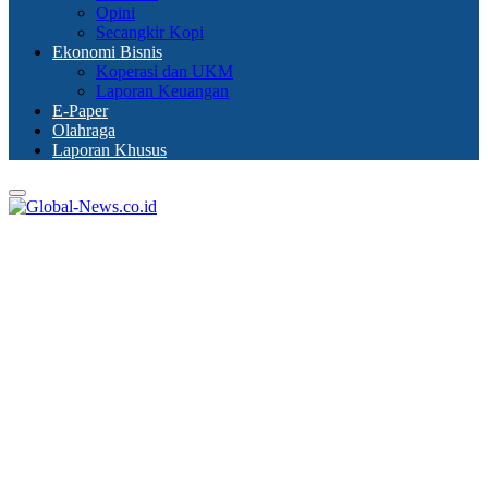
Opini
Secangkir Kopi
Ekonomi Bisnis
Koperasi dan UKM
Laporan Keuangan
E-Paper
Olahraga
Laporan Khusus
Primary
Menu