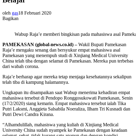
oleh
gas
18 Februari 2020
Bagikan
Wabup Raja’e memberi bingkisan pada mahasiswa asal Pamekas
PAMEKASAN (global-news.co.id) –
Wakil Bupati Pamekasan
Raja’e mengaku senang dan bersyukur empat mahasiswa asal
Pamekasan yang menempuh studi di Xinjiang Medical University
China telah tiba dengan selamat di Pamekasan. Mereka pun terbebas
dari wabah corona.
Raja’e berharap agar mereka tetap menjaga kesehatannya sekalipun
telah tiba di kampung halamannya.
Ungkapan itu disampaikan saat Wabup menerima kehadiran empat
mahasiswa tersebut di Pendopo Ronggosukowati Pamekasan, Senin
(17/2/2020) siang kemarin. Empat mahasiswa tersebut ialah Tika
Putri Laksmi, Anggieta Salsabila Noeraliza, Ilham Tri Kusnadi dan
Putri Dewi Candra Kirana.
“Alhamdulillah, mahasiswa yang kuliah di Xinjiang Medical
University China sudah nyampek ke Pamekasan dengan keadaan
selamat, sehat, tidak kurang satu apapun dan dengan kondisi