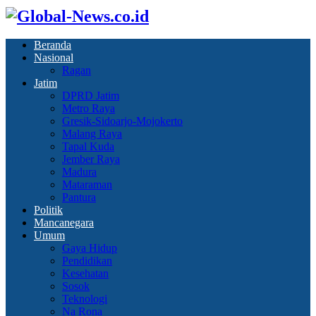
Beranda
Nasional
Ragan
Jatim
DPRD Jatim
Metro Raya
Gresik-Sidoarjo-Mojokerto
Malang Raya
Tapal Kuda
Jember Raya
Madura
Mataraman
Pantura
Politik
Mancanegara
Umum
Gaya Hidup
Pendidikan
Kesehatan
Sosok
Teknologi
Na Rona