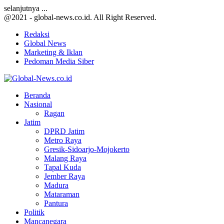
selanjutnya ...
@2021 - global-news.co.id. All Right Reserved.
Redaksi
Global News
Marketing & Iklan
Pedoman Media Siber
Facebook
Twitter
Youtube
Beranda
Nasional
Ragan
Jatim
DPRD Jatim
Metro Raya
Gresik-Sidoarjo-Mojokerto
Malang Raya
Tapal Kuda
Jember Raya
Madura
Mataraman
Pantura
Politik
Mancanegara