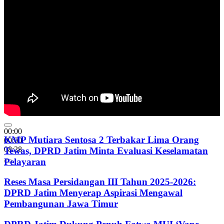
00:00
KMP Mutiara Sentosa 2 Terbakar Lima Orang
00:00
08:28
Tewas, DPRD Jatim Minta Evaluasi Keselamatan
Pelayaran
Reses Masa Persidangan III Tahun 2025-2026:
DPRD Jatim Menyerap Aspirasi Mengawal
Pembangunan Jawa Timur