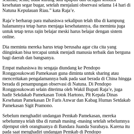
kesehatan segar bugar, setelah menjalani observasi selama 14 hari di
Natuna Kepulauan Riau.” kata Raja’e.
Raja’e berharap para mahasiswa sekalipun telah tiba di kampung
halamannya tetap harus menjaga kesehatannya, dia meminta juga
untuk tetap terus rajin belajar meski harus belajar dengan sistem
online.
Dia meminta mereka harus tetap berusaha agar cita cita yang
diinginkan bisa tercapai untuk menjadi manusia terbaik dan berguna
bagi daerah dan bangsanya.
Empat mahasiswa itu sengaja diundang ke Pendopo
Ronggosukowati Pamekasan guna diminta untuk sharing atau
menceritakan pengalamannya baik pada saat berada di China hingga
berada di penampungan observasi di Natuna. Di Pendopo
Ronggosukowati selain diterima oleh Wakil Bupati Raja’e, juga
hadir Sekdakab Pamekasan Totok Hartono, Plt Kepala Dinas
Kesehatan Pamekasan Dr Faris Anwar dan Kabag Humas Setdakab
Pamekasan Sigit Pramono.
Sebelum menghadiri undangan Pemkab Pamekasan, mereka
sebelumnya telah tiba di rumah masing -masing setelah sebelumnya
dijemput oleh orangtuanya di Bandara Juanda Surabaya. Karena itu
pada saat menghadiri undangan Pemkab di Pendopo