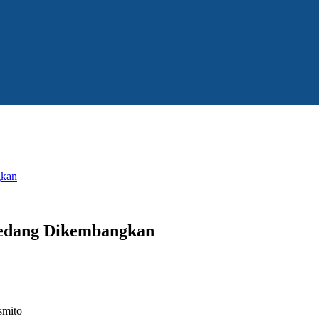
gkan
Sedang Dikembangkan
smito