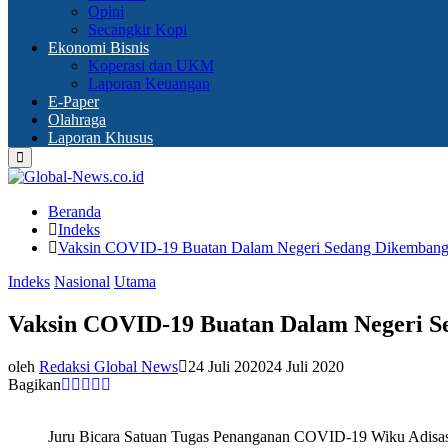
Opini
Secangkir Kopi
Ekonomi Bisnis
Koperasi dan UKM
Laporan Keuangan
E-Paper
Olahraga
Laporan Khusus
Primary
Menu
Beranda
Indeks
Vaksin COVID-19 Buatan Dalam Negeri Sedang Dikemban
Indeks
Nasional
Utama
Vaksin COVID-19 Buatan Dalam Negeri 
oleh
Redaksi Global News
24 Juli 2020
24 Juli 2020
Bagikan
Juru Bicara Satuan Tugas Penanganan COVID-19 Wiku Adisa