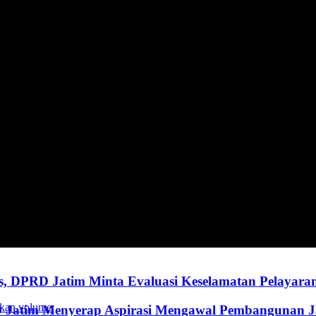
, DPRD Jatim Minta Evaluasi Keselamatan Pelayara
kan volume.
RD Jatim Menyerap Aspirasi Mengawal Pembangunan 