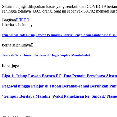
Selain itu, juga dilaporkan kasus yang sembuh dari COVID-19 berta
sehingga totalnya 4.665 orang. Saat ini sebanyak 53.702 menjadi 
Bagikan
berita sebelumnya
Izin Amdal Tak Turun, Dewan Pesimistis Pabrik Pengolahan Limbah B3 Bisa 
berita selanjutnya
Jamaah Salat Jumat Perdana di Hagia Sophia Membeludak
baca juga :
Liga 1: Jelang Lawan Borneo FC, Dua Pemain Persebaya Absen
Pegawai hingga Pelajar di Tuban Beramai-ramai Bersihkan Pan
‘Gempur Berdaya Mandiri’ Wakil Pamekasan ke ‘Sinovik’ Nasio