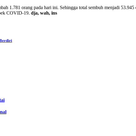
mbah 1.781 orang pada hari ini. Sehingga total sembuh menjadi 53.94
suspek COVID-19.
dja, wah, ins
Berdiri
tai
nal