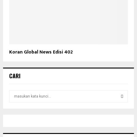
Koran Global News Edisi 402
CARI
S
e
a
S
r
c
E
h
f
A