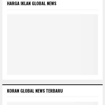
o
HARGA IKLAN GLOBAL NEWS
r
R
:
C
H
KORAN GLOBAL NEWS TERBARU