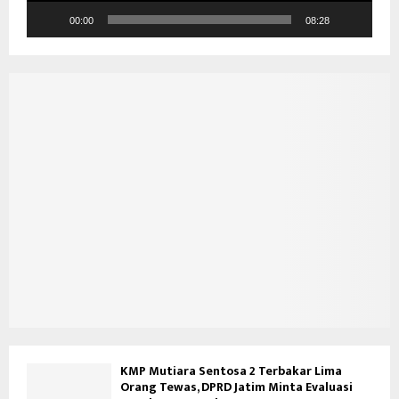
i
d
00:00
08:28
e
o
KMP Mutiara Sentosa 2 Terbakar Lima
Orang Tewas, DPRD Jatim Minta Evaluasi