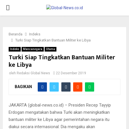
PRIMARY
MENU
Beranda
Indeks
Turki Siap Tingkatkan Bantuan Militer ke Libya
Indeks
Mancanegara
Utama
Turki Siap Tingkatkan Bantuan Militer
ke Libya
oleh
Redaksi Global News
22 Desember 2019
BAGIKAN
JAKARTA (global-news.co.id) – Presiden Recep Tayyip
Erdogan mengatakan bahwa Turki akan meningkatkan
bantuan militer ke Libya agar pemerintahan negara itu
diakui secara internasional. Dia mengaku akan