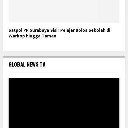
Satpol PP Surabaya Sisir Pelajar Bolos Sekolah di
Warkop hingga Taman
GLOBAL NEWS TV
P
e
m
u
t
a
r
V