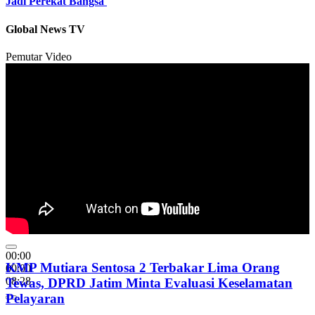
Jadi Perekat Bangsa
Global News TV
Pemutar Video
00:00
KMP Mutiara Sentosa 2 Terbakar Lima Orang
00:00
08:28
Tewas, DPRD Jatim Minta Evaluasi Keselamatan
Pelayaran