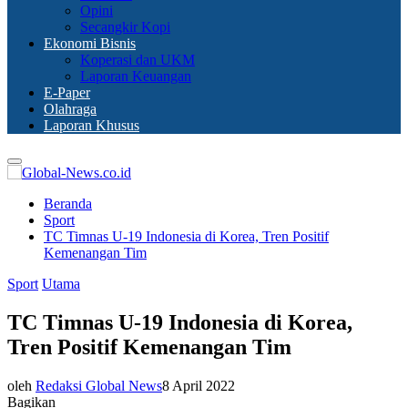
Opini
Secangkir Kopi
Ekonomi Bisnis
Koperasi dan UKM
Laporan Keuangan
E-Paper
Olahraga
Laporan Khusus
Primary
Menu
Beranda
Sport
TC Timnas U-19 Indonesia di Korea, Tren Positif
Kemenangan Tim
Sport
Utama
TC Timnas U-19 Indonesia di Korea,
Tren Positif Kemenangan Tim
oleh
Redaksi Global News
8 April 2022
Bagikan