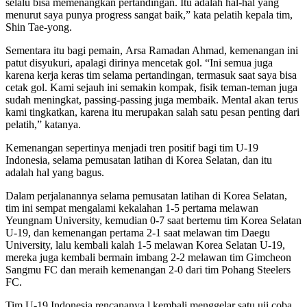
selalu bisa memenangkan pertandingan. Itu adalah hal-hal yang
menurut saya punya progress sangat baik,” kata pelatih kepala tim,
Shin Tae-yong.
Sementara itu bagi pemain, Arsa Ramadan Ahmad, kemenangan ini
patut disyukuri, apalagi dirinya mencetak gol. “Ini semua juga
karena kerja keras tim selama pertandingan, termasuk saat saya bisa
cetak gol. Kami sejauh ini semakin kompak, fisik teman-teman juga
sudah meningkat, passing-passing juga membaik. Mental akan terus
kami tingkatkan, karena itu merupakan salah satu pesan penting dari
pelatih,” katanya.
Kemenangan sepertinya menjadi tren positif bagi tim U-19
Indonesia, selama pemusatan latihan di Korea Selatan, dan itu
adalah hal yang bagus.
Dalam perjalanannya selama pemusatan latihan di Korea Selatan,
tim ini sempat mengalami kekalahan 1-5 pertama melawan
Yeungnam University, kemudian 0-7 saat bertemu tim Korea Selatan
U-19, dan kemenangan pertama 2-1 saat melawan tim Daegu
University, lalu kembali kalah 1-5 melawan Korea Selatan U-19,
mereka juga kembali bermain imbang 2-2 melawan tim Gimcheon
Sangmu FC dan meraih kemenangan 2-0 dari tim Pohang Steelers
FC.
Tim U-19 Indonesia rencananya l kembali menggelar satu uji coba