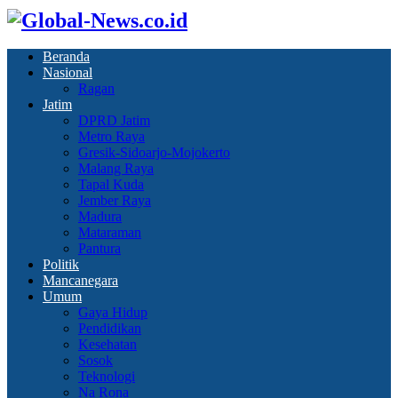
Beranda
Nasional
Ragan
Jatim
DPRD Jatim
Metro Raya
Gresik-Sidoarjo-Mojokerto
Malang Raya
Tapal Kuda
Jember Raya
Madura
Mataraman
Pantura
Politik
Mancanegara
Umum
Gaya Hidup
Pendidikan
Kesehatan
Sosok
Teknologi
Na Rona