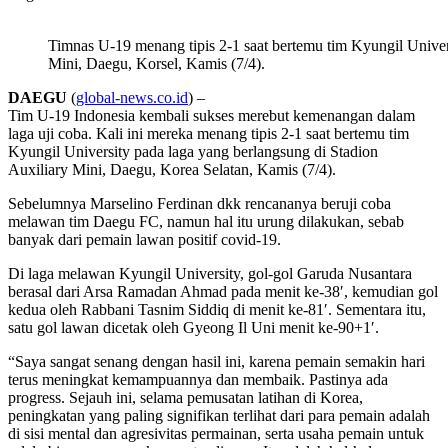
Timnas U-19 menang tipis 2-1 saat bertemu tim Kyungil Univers
Mini, Daegu, Korsel, Kamis (7/4).
DAEGU
(
global-news.co.id
) –
Tim U-19 Indonesia kembali sukses merebut kemenangan dalam
laga uji coba. Kali ini mereka menang tipis 2-1 saat bertemu tim
Kyungil University pada laga yang berlangsung di Stadion
Auxiliary Mini, Daegu, Korea Selatan, Kamis (7/4).
Sebelumnya Marselino Ferdinan dkk rencananya beruji coba
melawan tim Daegu FC, namun hal itu urung dilakukan, sebab
banyak dari pemain lawan positif covid-19.
Di laga melawan Kyungil University, gol-gol Garuda Nusantara
berasal dari Arsa Ramadan Ahmad pada menit ke-38′, kemudian gol
kedua oleh Rabbani Tasnim Siddiq di menit ke-81′. Sementara itu,
satu gol lawan dicetak oleh Gyeong Il Uni menit ke-90+1′.
“Saya sangat senang dengan hasil ini, karena pemain semakin hari
terus meningkat kemampuannya dan membaik. Pastinya ada
progress. Sejauh ini, selama pemusatan latihan di Korea,
peningkatan yang paling signifikan terlihat dari para pemain adalah
di sisi mental dan agresivitas permainan, serta usaha pemain untuk