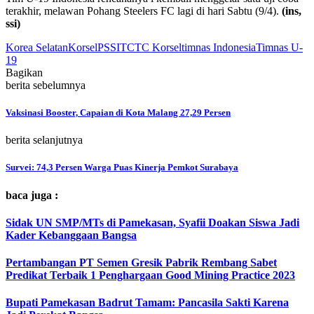
terakhir, melawan Pohang Steelers FC lagi di hari Sabtu (9/4).
(ins,
ssi)
Korea Selatan
Korsel
PSSI
TC
TC Korsel
timnas Indonesia
Timnas U-
19
Bagikan
berita sebelumnya
Vaksinasi Booster, Capaian di Kota Malang 27,29 Persen
berita selanjutnya
Survei: 74,3 Persen Warga Puas Kinerja Pemkot Surabaya
baca juga :
Sidak UN SMP/MTs di Pamekasan, Syafii Doakan Siswa Jadi
Kader Kebanggaan Bangsa
Pertambangan PT Semen Gresik Pabrik Rembang Sabet
Predikat Terbaik 1 Penghargaan Good Mining Practice 2023
Bupati Pamekasan Badrut Tamam: Pancasila Sakti Karena