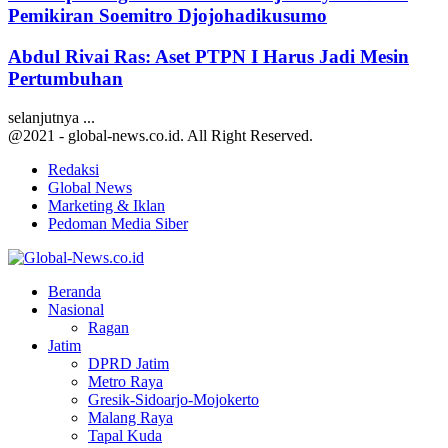
Pemikiran Soemitro Djojohadikusumo
Abdul Rivai Ras: Aset PTPN I Harus Jadi Mesin
Pertumbuhan
selanjutnya ...
@2021 - global-news.co.id. All Right Reserved.
Redaksi
Global News
Marketing & Iklan
Pedoman Media Siber
Facebook
Twitter
Youtube
Beranda
Nasional
Ragan
Jatim
DPRD Jatim
Metro Raya
Gresik-Sidoarjo-Mojokerto
Malang Raya
Tapal Kuda