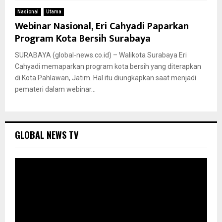
Nasional
Utama
Webinar Nasional, Eri Cahyadi Paparkan
Program Kota Bersih Surabaya
SURABAYA (global-news.co.id) – Walikota Surabaya Eri
Cahyadi memaparkan program kota bersih yang diterapkan
di Kota Pahlawan, Jatim. Hal itu diungkapkan saat menjadi
pemateri dalam webinar...
GLOBAL NEWS TV
P
e
m
u
t
a