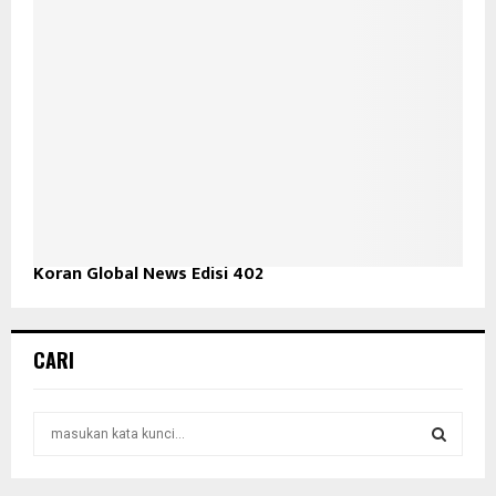
Koran Global News Edisi 402
CARI
S
e
a
S
r