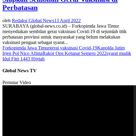
Perbatasan
oleh
Redaksi Global News
13 April 2022
SURABAYA (global-news.co.id) – Forkopimda Jawa Timur
menyediakan sembilan gerai vaksinasi Covid-19 di sejumlah titik
perbatasan provinsi untuk masyarakat yang belum melakukan
vaksinasi penguat sebagai syarat...
Forkopimda Jawa Timur
gerai vaksinasi Covid-19
Kapolda Jatim
Irjen Pol Nico Afinta
Rakor Ops Ketupat Semeru 2022
syarat mudik
Idul Fitri 1443 Hijriah
Global News TV
Pemutar Video