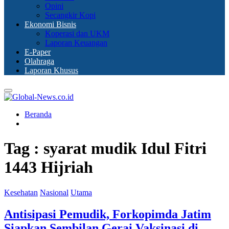
Opini
Secangkir Kopi
Ekonomi Bisnis
Koperasi dan UKM
Laporan Keuangan
E-Paper
Olahraga
Laporan Khusus
Primary
Menu
Beranda
Tag : syarat mudik Idul Fitri
1443 Hijriah
Kesehatan
Nasional
Utama
Antisipasi Pemudik, Forkopimda Jatim
Siapkan Sembilan Gerai Vaksinasi di