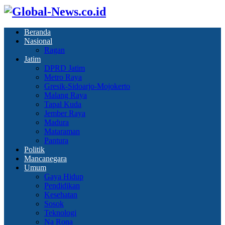
Beranda
Nasional
Ragan
Jatim
DPRD Jatim
Metro Raya
Gresik-Sidoarjo-Mojokerto
Malang Raya
Tapal Kuda
Jember Raya
Madura
Mataraman
Pantura
Politik
Mancanegara
Umum
Gaya Hidup
Pendidikan
Kesehatan
Sosok
Teknologi
Na Rona