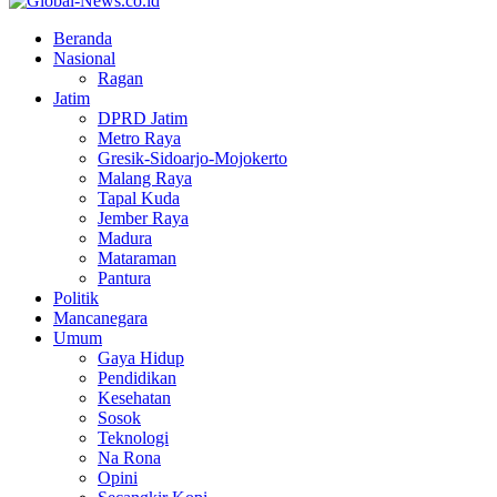
Facebook
Twitter
Youtube
Beranda
Nasional
Ragan
Jatim
DPRD Jatim
Metro Raya
Gresik-Sidoarjo-Mojokerto
Malang Raya
Tapal Kuda
Jember Raya
Madura
Mataraman
Pantura
Politik
Mancanegara
Umum
Gaya Hidup
Pendidikan
Kesehatan
Sosok
Teknologi
Na Rona
Opini