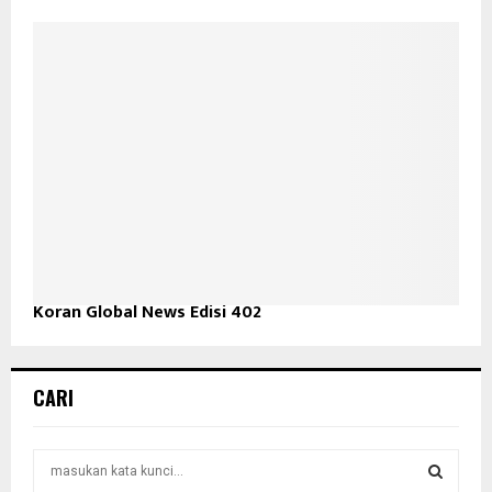
Koran Global News Edisi 402
CARI
S
e