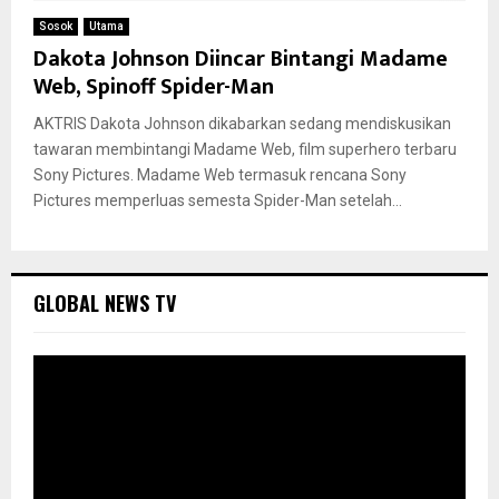
Sosok
Utama
Dakota Johnson Diincar Bintangi Madame
Web, Spinoff Spider-Man
AKTRIS Dakota Johnson dikabarkan sedang mendiskusikan
tawaran membintangi Madame Web, film superhero terbaru
Sony Pictures. Madame Web termasuk rencana Sony
Pictures memperluas semesta Spider-Man setelah...
GLOBAL NEWS TV
P
e
m
u
t
a