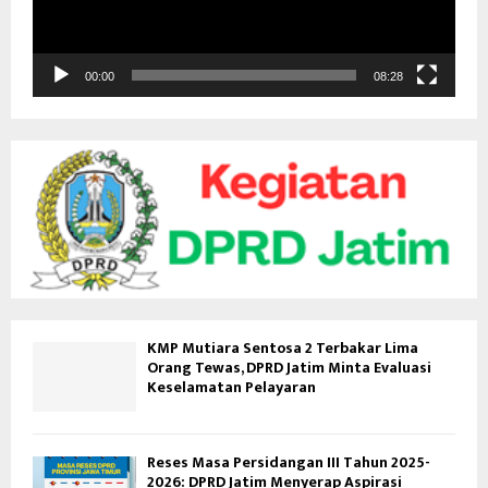
r
V
i
d
00:00
08:28
e
o
KMP Mutiara Sentosa 2 Terbakar Lima
Orang Tewas, DPRD Jatim Minta Evaluasi
Keselamatan Pelayaran
Reses Masa Persidangan III Tahun 2025-
2026: DPRD Jatim Menyerap Aspirasi