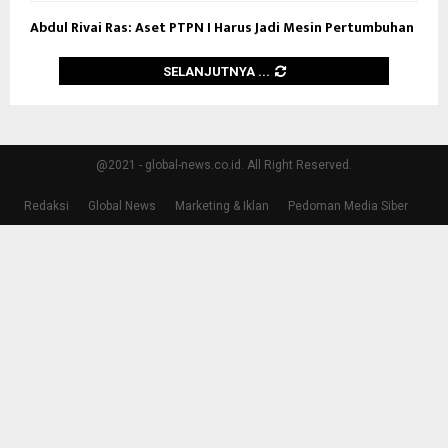
Abdul Rivai Ras: Aset PTPN I Harus Jadi Mesin Pertumbuhan
SELANJUTNYA ...
@2021 - global-news.co.id. All Right Reserved.
Redaksi
Global News
Marketing & Iklan
Pedoman Media Siber