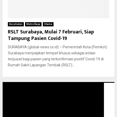
Kesehatan
Metro Raya
Utama
RSLT Surabaya, Mulai 7 Februari, Siap
Tampung Pasien Covid-19
SURABAYA (global-news.co.id) – Pemerintah Kota (Pemkot)
Surabaya menyiapkan tempat khusus sebagai isolasi
terpusat bagi pasien yang terkonfirmasi positif Covid-19 di
Rumah Sakit Lapangan Tembak (RSLT)...
GLOBAL NEWS TV
Pemutar Video
00:00