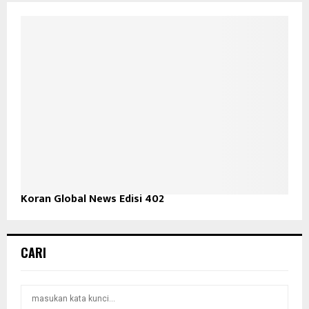
Koran Global News Edisi 402
CARI
S
S
e