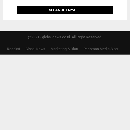
SELANJUTNYA ...
@2021 - global-news.co.id. All Right Reserved.
Redaksi
Global News
Marketing & Iklan
Pedoman Media Siber