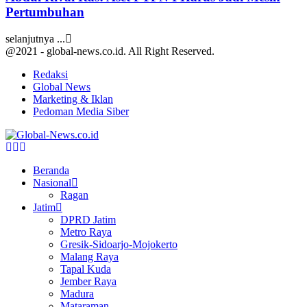
Pertumbuhan
selanjutnya ...
@2021 - global-news.co.id. All Right Reserved.
Redaksi
Global News
Marketing & Iklan
Pedoman Media Siber
Facebook
Twitter
Youtube
Beranda
Nasional
Ragan
Jatim
DPRD Jatim
Metro Raya
Gresik-Sidoarjo-Mojokerto
Malang Raya
Tapal Kuda
Jember Raya
Madura
Mataraman