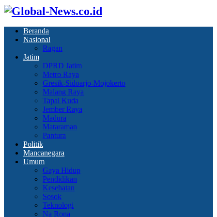
Beranda
Nasional
Ragan
Jatim
DPRD Jatim
Metro Raya
Gresik-Sidoarjo-Mojokerto
Malang Raya
Tapal Kuda
Jember Raya
Madura
Mataraman
Pantura
Politik
Mancanegara
Umum
Gaya Hidup
Pendidikan
Kesehatan
Sosok
Teknologi
Na Rona