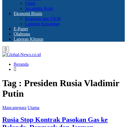
Opini
Secangkir Kopi
Ekonomi Bisnis
Koperasi dan UKM
Laporan Keuangan
E-Paper
Olahraga
Laporan Khusus
Primary
Menu
Beranda
Tag : Presiden Rusia Vladimir
Putin
Mancanegara
Utama
Rusia Stop Kontrak Pasokan Gas ke