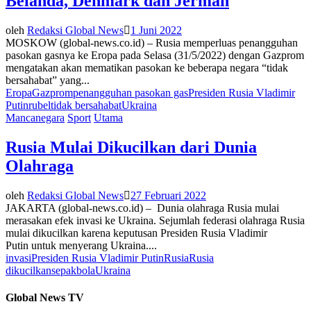
Belanda, Denmark dan Jerman
oleh
Redaksi Global News
1 Juni 2022
MOSKOW (global-news.co.id) – Rusia memperluas penangguhan
pasokan gasnya ke Eropa pada Selasa (31/5/2022) dengan Gazprom
mengatakan akan mematikan pasokan ke beberapa negara “tidak
bersahabat” yang...
Eropa
Gazprom
penangguhan pasokan gas
Presiden Rusia Vladimir
Putin
rubel
tidak bersahabat
Ukraina
Mancanegara
Sport
Utama
Rusia Mulai Dikucilkan dari Dunia
Olahraga
oleh
Redaksi Global News
27 Februari 2022
JAKARTA (global-news.co.id) – Dunia olahraga Rusia mulai
merasakan efek invasi ke Ukraina. Sejumlah federasi olahraga Rusia
mulai dikucilkan karena keputusan Presiden Rusia Vladimir
Putin untuk menyerang Ukraina....
invasi
Presiden Rusia Vladimir Putin
Rusia
Rusia
dikucilkan
sepakbola
Ukraina
Global News TV