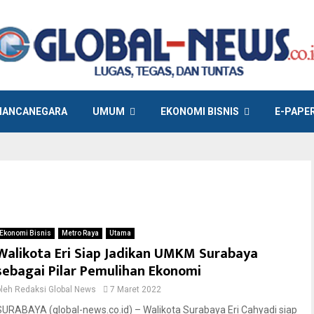
ANCANEGARA
UMUM
EKONOMI BISNIS
E-PAPE
M
Ekonomi Bisnis
Metro Raya
Utama
Walikota Eri Siap Jadikan UMKM Surabaya
sebagai Pilar Pemulihan Ekonomi
oleh
Redaksi Global News
7 Maret 2022
SURABAYA (global-news.co.id) – Walikota Surabaya Eri Cahyadi siap