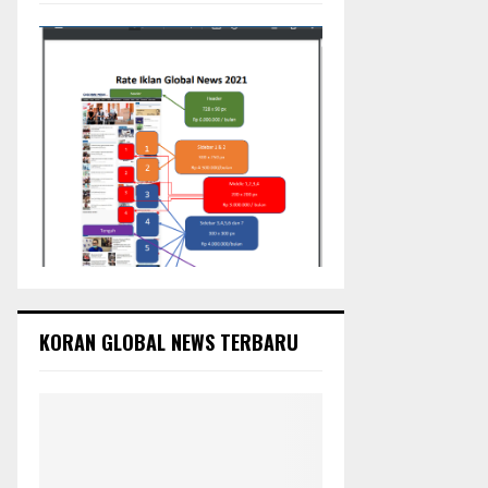
:
C
H
KORAN GLOBAL NEWS TERBARU