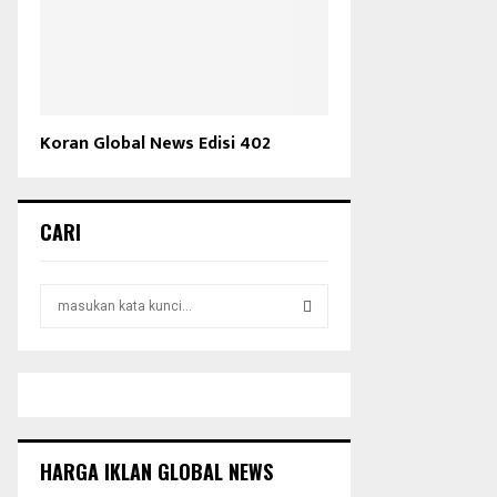
Koran Global News Edisi 402
CARI
S
e
a
S
r
c
E
h
f
A
o
HARGA IKLAN GLOBAL NEWS
r
R