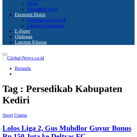
Opini
Secangkir Kopi
Ekonomi Bisnis
Koperasi dan UKM
Laporan Keuangan
E-Paper
Olahraga
Laporan Khusus
Primary
Menu
Beranda
Tag : Persedikab Kabupaten
Kediri
Sport
Utama
Lolos Liga 2, Gus Muhdlor Guyur Bonus
Rp 150 Juta ke Deltras FC