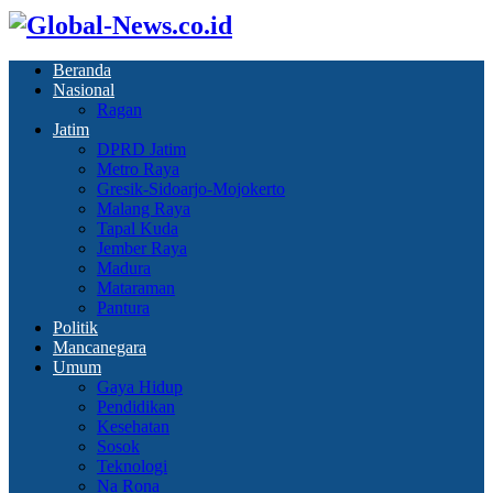
Beranda
Nasional
Ragan
Jatim
DPRD Jatim
Metro Raya
Gresik-Sidoarjo-Mojokerto
Malang Raya
Tapal Kuda
Jember Raya
Madura
Mataraman
Pantura
Politik
Mancanegara
Umum
Gaya Hidup
Pendidikan
Kesehatan
Sosok
Teknologi
Na Rona