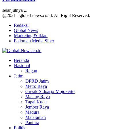
selanjutnya ...
@2021 - global-news.co.id. All Right Reserved.
Redaksi
Global News
Marketing & Iklan
Pedoman Media Siber
Facebook
Twitter
Youtube
Beranda
Nasional
Ragan
Jatim
DPRD Jatim
Metro Raya
Gresik-Sidoarjo-Mojokerto
Malang Raya
Tapal Kuda
Jember Raya
Madura
Mataraman
Pantura
Politik