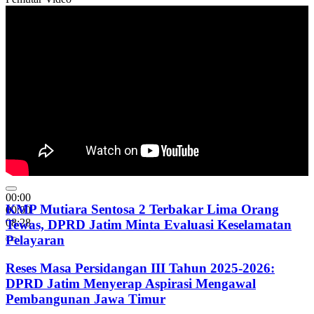
00:00
KMP Mutiara Sentosa 2 Terbakar Lima Orang
00:00
08:28
Tewas, DPRD Jatim Minta Evaluasi Keselamatan
Pelayaran
Reses Masa Persidangan III Tahun 2025-2026:
DPRD Jatim Menyerap Aspirasi Mengawal
Pembangunan Jawa Timur