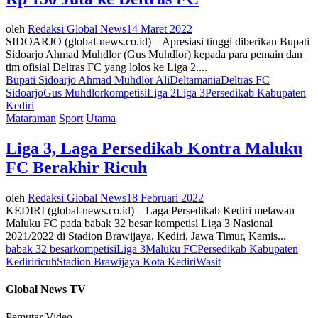
oleh
Redaksi Global News
14 Maret 2022
SIDOARJO (global-news.co.id) – Apresiasi tinggi diberikan Bupati
Sidoarjo Ahmad Muhdlor (Gus Muhdlor) kepada para pemain dan
tim ofisial Deltras FC yang lolos ke Liga 2....
Bupati Sidoarjo Ahmad Muhdlor Ali
Deltamania
Deltras FC
Sidoarjo
Gus Muhdlor
kompetisi
Liga 2
Liga 3
Persedikab Kabupaten
Kediri
Mataraman
Sport
Utama
Liga 3, Laga Persedikab Kontra Maluku
FC Berakhir Ricuh
oleh
Redaksi Global News
18 Februari 2022
KEDIRI (global-news.co.id) – Laga Persedikab Kediri melawan
Maluku FC pada babak 32 besar kompetisi Liga 3 Nasional
2021/2022 di Stadion Brawijaya, Kediri, Jawa Timur, Kamis...
babak 32 besar
kompetisi
Liga 3
Maluku FC
Persedikab Kabupaten
Kediri
ricuh
Stadion Brawijaya Kota Kediri
Wasit
Global News TV
Pemutar Video