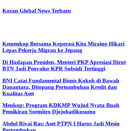
Koran Global News Terbaru
Kemenkop Bersama Koperasi Kita Miraino Hikari
Lepas Pekerja Migran ke Jepang
Di Hadapan Presiden, Menteri PKP Apresiasi Dirut
BTN Jadi Penyalur KPR Subsidi Tertinggi
BNI Catat Fundamental Bisnis Kokoh di Bawah
Danantara, Ditopang Pertumbuhan Kredit dan
Kualitas Aset
Menkop: Program KDKMP Wujud Nyata Buah
Pemikiran Soemitro Djojohadikusumo
Abdul Rivai Ras: Aset PTPN I Harus Jadi Mesin
Pertumbuhan