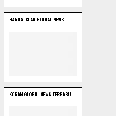
E
h
f
A
o
HARGA IKLAN GLOBAL NEWS
r
R
:
C
H
KORAN GLOBAL NEWS TERBARU