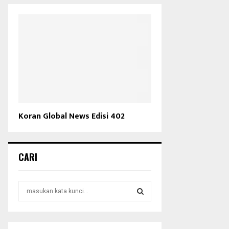
Koran Global News Edisi 402
CARI
S
e
a
S
r
c