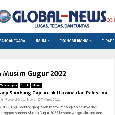
MANCANEGARA
UMUM
EKONOMI BISNIS
E-PAPE
a Musim Gugur 2022
Mancanegara
Sosok
Utama
Janji Sumbang Gaji untuk Ukraina dan Palestina
oleh
Redaksi Global News
7 Maret 2022
MODEL Gigi Hadid berjanji akan menyumbangkan gajinya dari
peragaan busana Musim Gugur 2022 kepada warga Ukraina dan