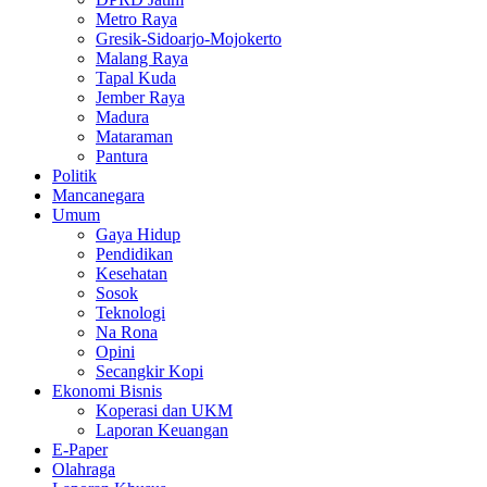
Metro Raya
Gresik-Sidoarjo-Mojokerto
Malang Raya
Tapal Kuda
Jember Raya
Madura
Mataraman
Pantura
Politik
Mancanegara
Umum
Gaya Hidup
Pendidikan
Kesehatan
Sosok
Teknologi
Na Rona
Opini
Secangkir Kopi
Ekonomi Bisnis
Koperasi dan UKM
Laporan Keuangan
E-Paper
Olahraga