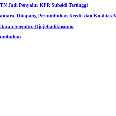
BTN Jadi Penyalur KPR Subsidi Tertinggi
ntara, Ditopang Pertumbuhan Kredit dan Kualitas A
iran Soemitro Djojohadikusumo
rtumbuhan