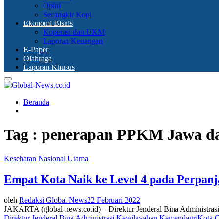
Opini
Secangkir Kopi
Ekonomi Bisnis
Koperasi dan UKM
Laporan Keuangan
E-Paper
Olahraga
Laporan Khusus
Primary
Menu
Beranda
Tag : penerapan PPKM Jawa da
Kesehatan
Nasional
Utama
Empat Kota Naik ke Level 4 pada Perpa
oleh
Redaksi Global News
22 Februari 2022
JAKARTA (global-news.co.id) – Direktur Jenderal Bina Administras
Direktur Jenderal Bina Administrasi Kewilayahan Kemendagri
Kota C