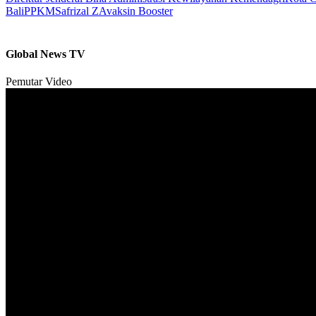
Bali
PPKM
Safrizal ZA
vaksin Booster
Global News TV
Pemutar Video