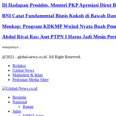
Di Hadapan Presiden, Menteri PKP Apresiasi Dirut 
BNI Catat Fundamental Bisnis Kokoh di Bawah Dana
Menkop: Program KDKMP Wujud Nyata Buah Pemik
Abdul Rivai Ras: Aset PTPN I Harus Jadi Mesin Pe
selanjutnya ...
@2021 - global-news.co.id. All Right Reserved.
Redaksi
Global News
Marketing & Iklan
Pedoman Media Siber
Facebook
Twitter
Youtube
Beranda
Nasional
Ragan
Jatim
DPRD Jatim