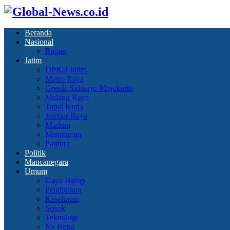
Beranda
Nasional
Ragan
Jatim
DPRD Jatim
Metro Raya
Gresik-Sidoarjo-Mojokerto
Malang Raya
Tapal Kuda
Jember Raya
Madura
Mataraman
Pantura
Politik
Mancanegara
Umum
Gaya Hidup
Pendidikan
Kesehatan
Sosok
Teknologi
Na Rona