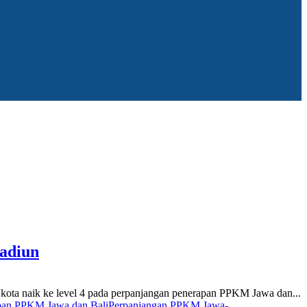
adiun
kota naik ke level 4 pada perpanjangan penerapan PPKM Jawa dan...
pan PPKM Jawa dan Bali
Perpanjangan PPKM Jawa-