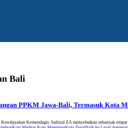
n Bali
njangan PPKM Jawa-Bali, Termasuk Kota M
i Kewilayahan Kemendagri, Safrizal ZA menyebutkan sebanyak empat 
irebon
Kota Madiun.
Kota Magelang
Kota Tegal
Naik ke Level 4
penera