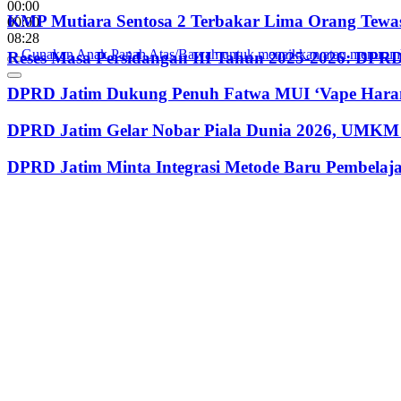
00:00
KMP Mutiara Sentosa 2 Terbakar Lima Orang Tewas
00:00
08:28
Gunakan Anak Panah Atas/Bawah untuk menaikkan atau menurun
Reses Masa Persidangan III Tahun 2025-2026: DP
DPRD Jatim Dukung Penuh Fatwa MUI ‘Vape Haram
DPRD Jatim Gelar Nobar Piala Dunia 2026, UMKM 
DPRD Jatim Minta Integrasi Metode Baru Pembela