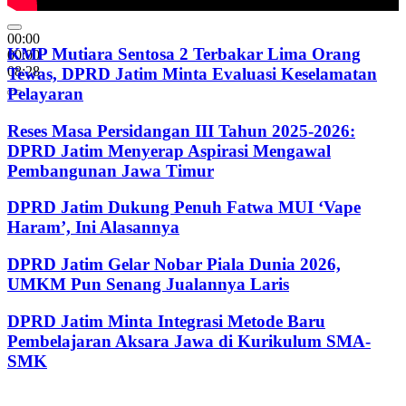
00:00
KMP Mutiara Sentosa 2 Terbakar Lima Orang
00:00
08:28
Tewas, DPRD Jatim Minta Evaluasi Keselamatan
Pelayaran
Reses Masa Persidangan III Tahun 2025-2026:
DPRD Jatim Menyerap Aspirasi Mengawal
Pembangunan Jawa Timur
DPRD Jatim Dukung Penuh Fatwa MUI ‘Vape
Haram’, Ini Alasannya
DPRD Jatim Gelar Nobar Piala Dunia 2026,
UMKM Pun Senang Jualannya Laris
DPRD Jatim Minta Integrasi Metode Baru
Pembelajaran Aksara Jawa di Kurikulum SMA-
SMK