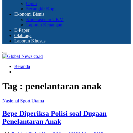
Opini
Secangkir Kopi
Ekonomi Bisnis
Koperasi dan UKM
Laporan Keuangan
E-Paper
Olahraga
Laporan Khusus
Primary
Menu
Beranda
Tag : penelantaran anak
Nasional
Sport
Utama
Bepe Diperiksa Polisi soal Dugaan
Penelantaran Anak