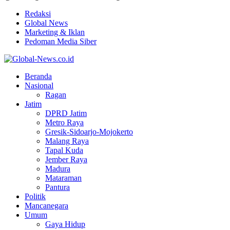
Redaksi
Global News
Marketing & Iklan
Pedoman Media Siber
Facebook
Twitter
Youtube
Beranda
Nasional
Ragan
Jatim
DPRD Jatim
Metro Raya
Gresik-Sidoarjo-Mojokerto
Malang Raya
Tapal Kuda
Jember Raya
Madura
Mataraman
Pantura
Politik
Mancanegara
Umum
Gaya Hidup