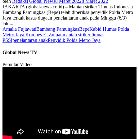
oleh
Redaksi Global News
8 Maret 2022
8 Maret 2022
JAKARTA (global-news.co.id) – Mantan striker Timnas Indonesia
Bambang Pamungkas (Bepe) telah diperiksa penyidik Polda Metro
Jaya terkait kasus dugaan penelantaran anak pada Minggu (6/3)
lalu....
Amalia Fujiawati
Bambang Pamungkas
Bepe
Kabid Humas Polda
Metro Jaya Kombes E. Zulpan
mantan striker timnas
PSSI
penelantaran anak
Penyidik Polda Metro Jaya
Global News TV
Pemutar Video