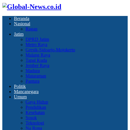
Beranda
Nasional
Ragan
Jatim
DPRD Jatim
Metro Raya
Gresik-Sidoarjo-Mojokerto
Malang Raya
Tapal Kuda
Jember Raya
Madura
Mataraman
Pantura
Politik
Mancanegara
Umum
Gaya Hidup
Pendidikan
Kesehatan
Sosok
Teknologi
Na Rona