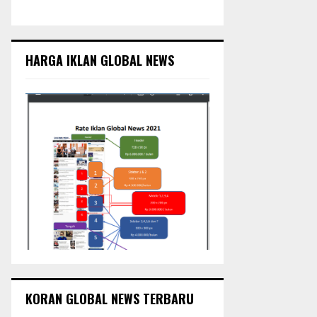
c
E
h
f
A
o
HARGA IKLAN GLOBAL NEWS
r
R
:
C
H
KORAN GLOBAL NEWS TERBARU