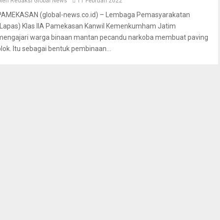
oleh
Redaksi Global News
11 Februari 2022
PAMEKASAN (global-news.co.id) – Lembaga Pemasyarakatan
(Lapas) Klas IIA Pamekasan Kanwil Kemenkumham Jatim
mengajari warga binaan mantan pecandu narkoba membuat paving
blok. Itu sebagai bentuk pembinaan...