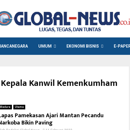
ANCANEGARA
UMUM
EKONOMI BISNIS
E-PAPE
as Kepala Kanwil Kemenkumham
Madura
Utama
Lapas Pamekasan Ajari Mantan Pecandu
Narkoba Bikin Paving