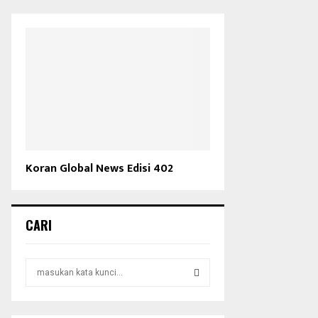
Koran Global News Edisi 402
CARI
S
e
a
S
r