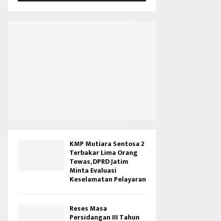
V
i
d
e
o
KMP Mutiara Sentosa 2
Terbakar Lima Orang
Tewas, DPRD Jatim
Minta Evaluasi
Keselamatan Pelayaran
Reses Masa
Persidangan III Tahun