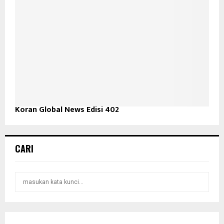
Koran Global News Edisi 402
CARI
S
S
e
a
E
r
c
A