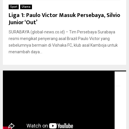
Sport
Utama
Liga 1: Paulo Victor Masuk Persebaya, Silvio
Junior ‘Out’
SURABAYA (global-news.co.id) – Tim Persebaya Surabaya
resmi mengikat penyerang asal Brazil Paulo Victor yang
sebelumnya bermain di Vishaka FC, klub asal Kamboja untuk
menambah daya...
GLOBAL NEWS TV
Pemutar Video
00:00
00:00
08:28