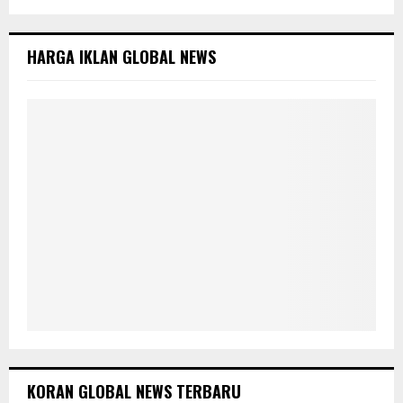
h
f
R
o
HARGA IKLAN GLOBAL NEWS
r
C
:
H
KORAN GLOBAL NEWS TERBARU