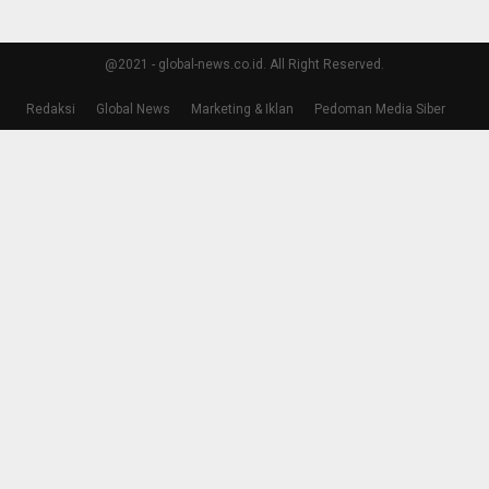
@2021 - global-news.co.id. All Right Reserved.
Redaksi
Global News
Marketing & Iklan
Pedoman Media Siber