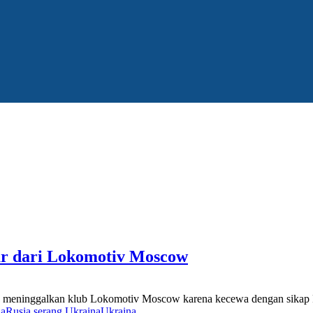
ur dari Lokomotiv Moscow
, meninggalkan klub Lokomotiv Moscow karena kecewa dengan sikap Ru
ia
Rusia serang Ukraina
Ukraina