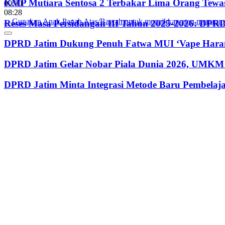
KMP Mutiara Sentosa 2 Terbakar Lima Orang Tewas
00:00
08:28
Gunakan Anak Panah Atas/Bawah untuk menaikkan atau menurun
Reses Masa Persidangan III Tahun 2025-2026: DP
DPRD Jatim Dukung Penuh Fatwa MUI ‘Vape Haram
DPRD Jatim Gelar Nobar Piala Dunia 2026, UMKM 
DPRD Jatim Minta Integrasi Metode Baru Pembela