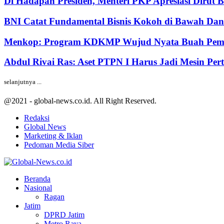
Di Hadapan Presiden, Menteri PKP Apresiasi Dirut 
BNI Catat Fundamental Bisnis Kokoh di Bawah Dana
Menkop: Program KDKMP Wujud Nyata Buah Pemik
Abdul Rivai Ras: Aset PTPN I Harus Jadi Mesin Pe
selanjutnya ...
@2021 - global-news.co.id. All Right Reserved.
Redaksi
Global News
Marketing & Iklan
Pedoman Media Siber
Facebook
Twitter
Youtube
Beranda
Nasional
Ragan
Jatim
DPRD Jatim
Metro Raya