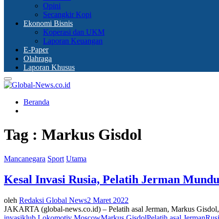
Opini
Secangkir Kopi
Ekonomi Bisnis
Koperasi dan UKM
Laporan Keuangan
E-Paper
Olahraga
Laporan Khusus
Primary
Menu
Beranda
Tag : Markus Gisdol
Mancanegara
Sport
Utama
Kesal Invasi Rusia, Pelatih Jerman Mund
oleh
Redaksi Global News
2 Maret 2022
JAKARTA (global-news.co.id) – Pelatih asal Jerman, Markus Gisdol
invasi
klub Lokomotiv Moscow
Markus Gisdol
Pelatih asal Jerman
Rus