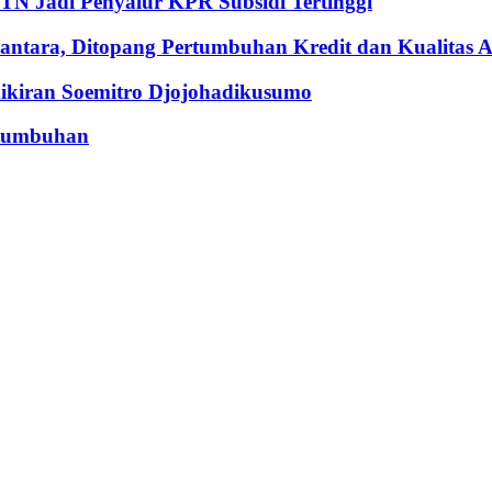
BTN Jadi Penyalur KPR Subsidi Tertinggi
ntara, Ditopang Pertumbuhan Kredit dan Kualitas A
iran Soemitro Djojohadikusumo
rtumbuhan