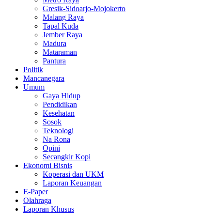
Gresik-Sidoarjo-Mojokerto
Malang Raya
Tapal Kuda
Jember Raya
Madura
Mataraman
Pantura
Politik
Mancanegara
Umum
Gaya Hidup
Pendidikan
Kesehatan
Sosok
Teknologi
Na Rona
Opini
Secangkir Kopi
Ekonomi Bisnis
Koperasi dan UKM
Laporan Keuangan
E-Paper
Olahraga
Laporan Khusus