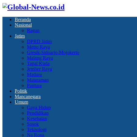
Beranda
Nasional
Ragan
Jatim
DPRD Jatim
Metro Raya
Gresik-Sidoarjo-Mojokerto
Malang Raya
Tapal Kuda
Jember Raya
Madura
Mataraman
Pantura
Politik
Mancanegara
Umum
Gaya Hidup
Pendidikan
Kesehatan
Sosok
Teknologi
Na Rona