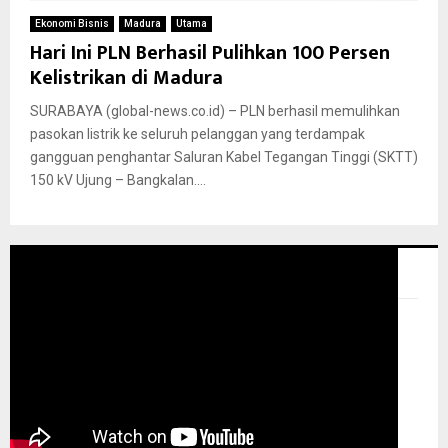
Ekonomi Bisnis
Madura
Utama
Hari Ini PLN Berhasil Pulihkan 100 Persen
Kelistrikan di Madura
SURABAYA (global-news.co.id) – PLN berhasil memulihkan
pasokan listrik ke seluruh pelanggan yang terdampak
gangguan penghantar Saluran Kabel Tegangan Tinggi (SKTT)
150 kV Ujung – Bangkalan....
GLOBAL NEWS TV
Pemutar Video
00:00
00:00
08:28