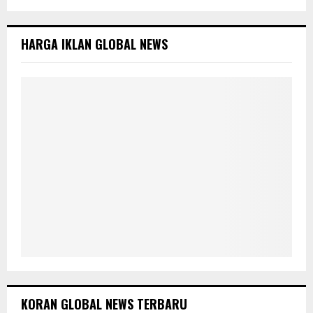
h
f
A
o
HARGA IKLAN GLOBAL NEWS
r
R
:
C
H
KORAN GLOBAL NEWS TERBARU