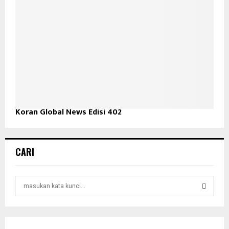
Koran Global News Edisi 402
CARI
S
e
a
S
r
c
E