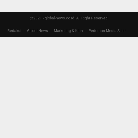
@2021 - global-news.co.id. All Right Reserved.
Redaksi
Global News
Marketing & Iklan
Pedoman Media Siber