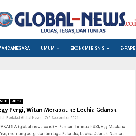
MANCANEGARA
UMUM
EKONOMI BISNIS
E-PAPE
Sport
Utama
Egy Pergi, Witan Merapat ke Lechia Gdansk
oleh
Redaksi Global News
2 September 2021
JAKARTA (global-news.co.id) – Pemain Timnas PSSI, Egy Maulana
Vikri, memang pergi dari tim Liga Polandia, Lechia Gdansk. Namun