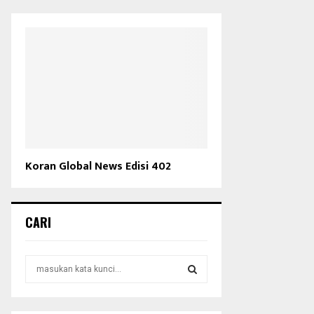
Koran Global News Edisi 402
CARI
S
e
a
S
r