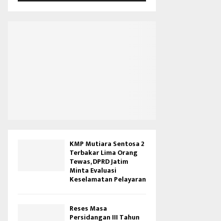
V
i
d
e
o
KMP Mutiara Sentosa 2
Terbakar Lima Orang
Tewas, DPRD Jatim
Minta Evaluasi
Keselamatan Pelayaran
Reses Masa
Persidangan III Tahun