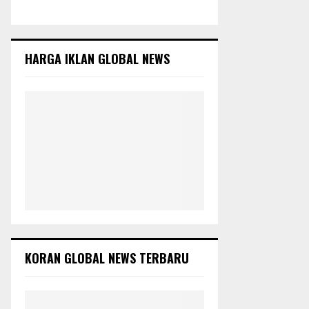
c
E
h
f
A
o
HARGA IKLAN GLOBAL NEWS
r
R
:
C
H
KORAN GLOBAL NEWS TERBARU