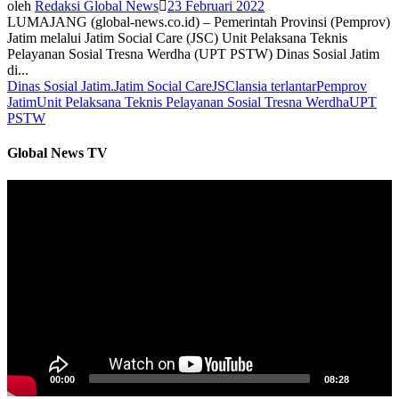
oleh
Redaksi Global News
23 Februari 2022
LUMAJANG (global-news.co.id) – Pemerintah Provinsi (Pemprov)
Jatim melalui Jatim Social Care (JSC) Unit Pelaksana Teknis
Pelayanan Sosial Tresna Werdha (UPT PSTW) Dinas Sosial Jatim
di...
Dinas Sosial Jatim.
Jatim Social Care
JSC
lansia terlantar
Pemprov
Jatim
Unit Pelaksana Teknis Pelayanan Sosial Tresna Werdha
UPT
PSTW
Global News TV
Pemutar
Video
00:00
08:28