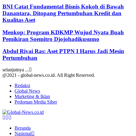
BNI Catat Fundamental Bisnis Kokoh di Bawah
Danantara, Ditopang Pertumbuhan Kredit dan
Kualitas Aset
Menkop: Program KDKMP Wujud Nyata Buah
Pemikiran Soemitro Djojohadikusumo
Abdul Rivai Ras: Aset PTPN I Harus Jadi Mesin
Pertumbuhan
selanjutnya ...
@2021 - global-news.co.id. All Right Reserved.
Redaksi
Global News
Marketing & Iklan
Pedoman Media Siber
Facebook
Twitter
Youtube
Beranda
Nasional