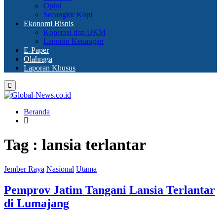
Opini
Secangkir Kopi
Ekonomi Bisnis
Koperasi dan UKM
Laporan Keuangan
E-Paper
Olahraga
Laporan Khusus
Primary
Menu
Beranda
Tag : lansia terlantar
Jember Raya
Nasional
Utama
Pemprov Jatim Tangani Lansia Terlantar
di Lumajang