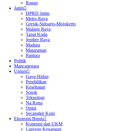
Ragan
Jatim
DPRD Jatim
Metro Raya
Gresik-Sidoarjo-Mojokerto
Malang Raya
Tapal Kuda
Jember Raya
Madura
Mataraman
Pantura
Politik
Mancanegara
Umum
Gaya Hidup
Pendidikan
Kesehatan
Sosok
Teknologi
Na Rona
Opini
Secangkir Kopi
Ekonomi Bisnis
Koperasi dan UKM
Laporan Keuangan