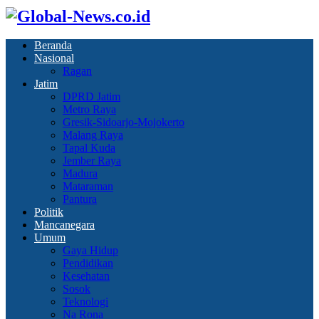
Beranda
Nasional
Ragan
Jatim
DPRD Jatim
Metro Raya
Gresik-Sidoarjo-Mojokerto
Malang Raya
Tapal Kuda
Jember Raya
Madura
Mataraman
Pantura
Politik
Mancanegara
Umum
Gaya Hidup
Pendidikan
Kesehatan
Sosok
Teknologi
Na Rona