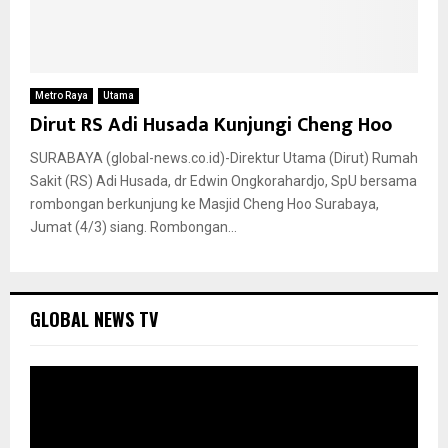
Metro Raya
Utama
Dirut RS Adi Husada Kunjungi Cheng Hoo
SURABAYA (global-news.co.id)-Direktur Utama (Dirut) Rumah
Sakit (RS) Adi Husada, dr Edwin Ongkorahardjo, SpU bersama
rombongan berkunjung ke Masjid Cheng Hoo Surabaya,
Jumat (4/3) siang. Rombongan...
GLOBAL NEWS TV
P
e
m
u