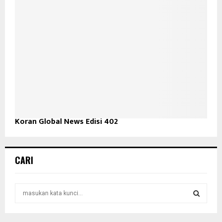
Koran Global News Edisi 402
CARI
S
e
a
S
r