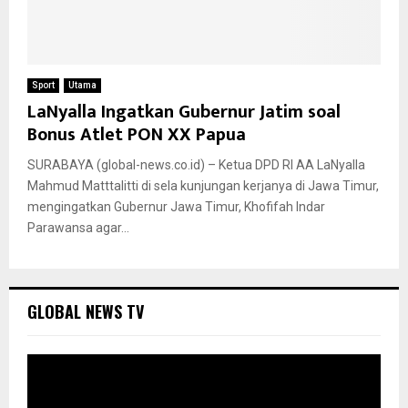
Sport
Utama
LaNyalla Ingatkan Gubernur Jatim soal
Bonus Atlet PON XX Papua
SURABAYA (global-news.co.id) – Ketua DPD RI AA LaNyalla
Mahmud Matttalitti di sela kunjungan kerjanya di Jawa Timur,
mengingatkan Gubernur Jawa Timur, Khofifah Indar
Parawansa agar...
GLOBAL NEWS TV
P
e
m