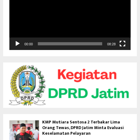
u
t
a
r
V
i
d
00:00
08:28
e
o
KMP Mutiara Sentosa 2 Terbakar Lima
Orang Tewas, DPRD Jatim Minta Evaluasi
Keselamatan Pelayaran