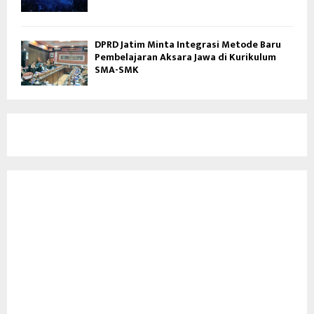
DPRD Jatim Minta Integrasi Metode Baru
Pembelajaran Aksara Jawa di Kurikulum
SMA-SMK