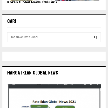
Koran Global News Edisi 402
CARI
S
e
a
S
r
c
E
h
f
A
o
HARGA IKLAN GLOBAL NEWS
r
R
:
C
H