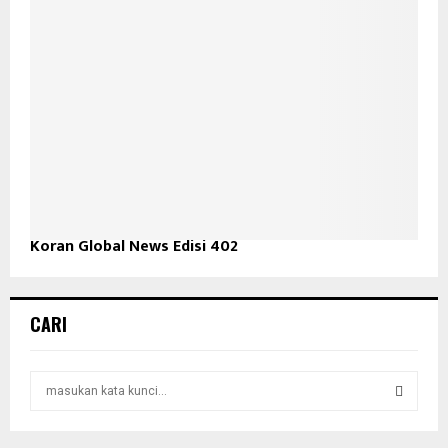
Koran Global News Edisi 402
CARI
S
e
a
S
r