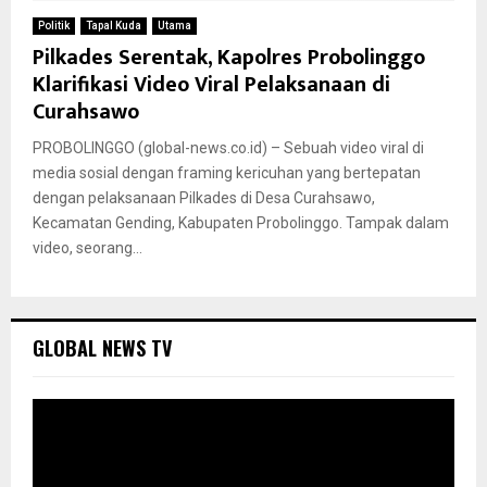
Politik
Tapal Kuda
Utama
Pilkades Serentak, Kapolres Probolinggo
Klarifikasi Video Viral Pelaksanaan di
Curahsawo
PROBOLINGGO (global-news.co.id) – Sebuah video viral di
media sosial dengan framing kericuhan yang bertepatan
dengan pelaksanaan Pilkades di Desa Curahsawo,
Kecamatan Gending, Kabupaten Probolinggo. Tampak dalam
video, seorang...
GLOBAL NEWS TV
P
e
m
u