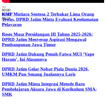
00:00
KMP Mutiara Sentosa 2 Terbakar Lima Orang
00:00
08:28
Tewas, DPRD Jatim Minta Evaluasi Keselamatan
Pelayaran
Reses Masa Persidangan III Tahun 2025-2026:
DPRD Jatim Menyerap Aspirasi Mengawal
Pembangunan Jawa Timur
DPRD Jatim Dukung Penuh Fatwa MUI ‘Vape
Haram’, Ini Alasannya
DPRD Jatim Gelar Nobar Piala Dunia 2026,
UMKM Pun Senang Jualannya Laris
DPRD Jatim Minta Integrasi Metode Baru
Pembelajaran Aksara Jawa di Kurikulum SMA-
SMK