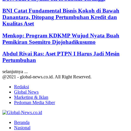
BNI Catat Fundamental Bisnis Kokoh di Bawah
Danantara, Ditopang Pertumbuhan Kredit dan
Kualitas Aset
Menkop: Program KDKMP Wujud Nyata Buah
Pemikiran Soemitro Djojohadikusumo
Abdul Rivai Ras: Aset PTPN I Harus Jadi Mesin
Pertumbuhan
selanjutnya ...
@2021 - global-news.co.id. All Right Reserved.
Redaksi
Global News
Marketing & Iklan
Pedoman Media Siber
Facebook
Twitter
Youtube
Beranda
Nasional