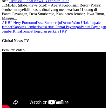
oleh
Redaksi Global News
13 Februari 2022
JEMBER (global-news.co.id) – Aparat Kepolisian Resor (Polres)
Jember menyelidiki kasus ritual yang menewaskan 11 orang di
Pantai Payangan, Desa Sumberejo, Kabupaten Jember, Jawa Timur,
Minggu...
AKBP Hery Purnomo
Desa Sumberejo
Dusun Watu Ulo
kabupaten
jember
Kapolres Jember
lokasi ritual
Pantai Payangan
Pantai Payangan
Jember
Ritual
Tempat kejadian perkara
TKP
Global News TV
Pemutar Video