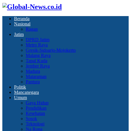
Beranda
Nasional
Ragan
Jatim
DPRD Jatim
Metro Raya
Gresik-Sidoarjo-Mojokerto
Malang Raya
Tapal Kuda
Jember Raya
Madura
Mataraman
Pantura
Politik
Mancanegara
Umum
Gaya Hidup
Pendidikan
Kesehatan
Sosok
Teknologi
Na Rona