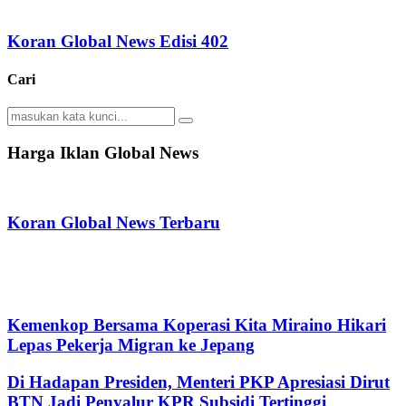
Koran Global News Edisi 402
Cari
Search
Search
for:
Harga Iklan Global News
Koran Global News Terbaru
Kemenkop Bersama Koperasi Kita Miraino Hikari
Lepas Pekerja Migran ke Jepang
Di Hadapan Presiden, Menteri PKP Apresiasi Dirut
BTN Jadi Penyalur KPR Subsidi Tertinggi