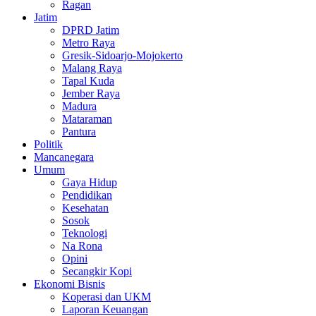
Ragan
Jatim
DPRD Jatim
Metro Raya
Gresik-Sidoarjo-Mojokerto
Malang Raya
Tapal Kuda
Jember Raya
Madura
Mataraman
Pantura
Politik
Mancanegara
Umum
Gaya Hidup
Pendidikan
Kesehatan
Sosok
Teknologi
Na Rona
Opini
Secangkir Kopi
Ekonomi Bisnis
Koperasi dan UKM
Laporan Keuangan