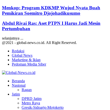
Menkop: Program KDKMP Wujud Nyata Buah
Pemikiran Soemitro Djojohadikusumo
Abdul Rivai Ras: Aset PTPN I Harus Jadi Mesin
Pertumbuhan
selanjutnya ...
@2021 - global-news.co.id. All Right Reserved.
Redaksi
Global News
Marketing & Iklan
Pedoman Media Siber
Facebook
Twitter
Youtube
Beranda
Nasional
Ragan
Jatim
DPRD Jatim
Metro Raya
Gresik-Sidoarjo-Mojokerto