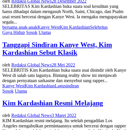
oleh
Redaksi Global News
28 Desember 2022
SELEBRITAS Kim Kardashian buka suara soal kesulitan yang
harus dihadapi dalam mengasuh North, Saint, Chicago, dan Psalm
usai resmi bercerai dengan Kanye West. Ia mengaku mengupayakan
segala...
bersama anak-anak
Kanye West
Kim Kardashian
Selebritas
Gaya Hidup
Sosok
Utama
Tanggapi Sindiran Kanye West, Kim
Kardashian Sebut Klasik
oleh
Redaksi Global News
28 Mei 2022
SELEBRITIS Kim Kardashian buka suara usai disindir oleh Kanye
West di salah satu lagunya. Bintang reality show ini menjawab
dengan pernyataan sarkasme dan menyebut sang rapper...
Kanye West
Kim Kardashian
Lagu
sindiran
Sosok
Utama
Kim Kardashian Resmi Melajang
oleh
Redaksi Global News
3 Maret 2022
KIM Kardashian resmi melajang. Itu setelah pengadilan Los
Angeles mengabulkan permintaannya untuk bercerai dengan rapper