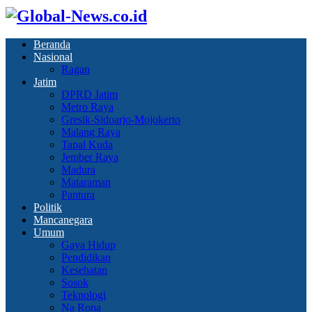
Beranda
Nasional
Ragan
Jatim
DPRD Jatim
Metro Raya
Gresik-Sidoarjo-Mojokerto
Malang Raya
Tapal Kuda
Jember Raya
Madura
Mataraman
Pantura
Politik
Mancanegara
Umum
Gaya Hidup
Pendidikan
Kesehatan
Sosok
Teknologi
Na Rona