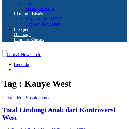
Opini
Secangkir Kopi
Ekonomi Bisnis
Koperasi dan UKM
Laporan Keuangan
E-Paper
Olahraga
Laporan Khusus
Primary
Menu
Beranda
Tag : Kanye West
Gaya Hidup
Sosok
Utama
Total Lindungi Anak dari Kontroversi
West