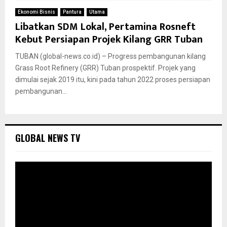
Ekonomi Bisnis
Pantura
Utama
Libatkan SDM Lokal, Pertamina Rosneft
Kebut Persiapan Projek Kilang GRR Tuban
TUBAN (global-news.co.id) – Progress pembangunan kilang
Grass Root Refinery (GRR) Tuban prospektif. Projek yang
dimulai sejak 2019 itu, kini pada tahun 2022 proses persiapan
pembangunan...
GLOBAL NEWS TV
P
e
m
u
t
a