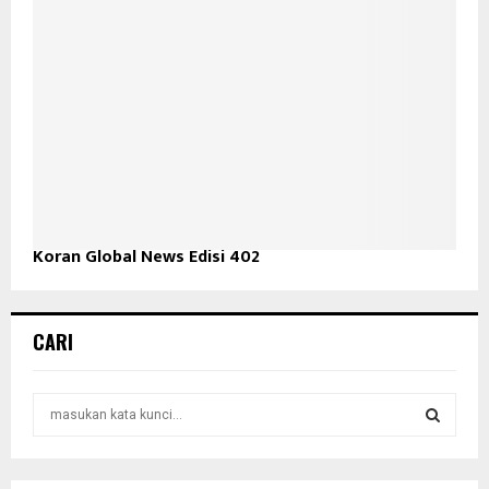
Koran Global News Edisi 402
CARI
S
e
a
S
r