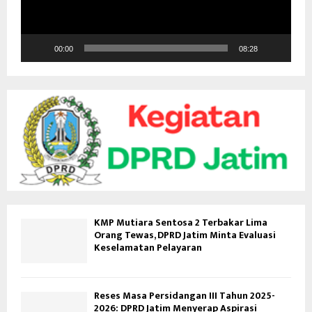
r
V
i
d
00:00
08:28
e
o
KMP Mutiara Sentosa 2 Terbakar Lima
Orang Tewas, DPRD Jatim Minta Evaluasi
Keselamatan Pelayaran
Reses Masa Persidangan III Tahun 2025-
2026: DPRD Jatim Menyerap Aspirasi