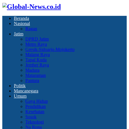
Beranda
Nasional
Ragan
Jatim
DPRD Jatim
Metro Raya
Gresik-Sidoarjo-Mojokerto
Malang Raya
Tapal Kuda
Jember Raya
Madura
Mataraman
Pantura
Politik
Mancanegara
Umum
Gaya Hidup
Pendidikan
Kesehatan
Sosok
Teknologi
Na Rona