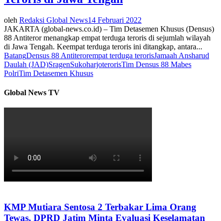
oleh
Redaksi Global News
14 Februari 2022
JAKARTA (global-news.co.id) – Tim Detasemen Khusus (Densus)
88 Antiteror menangkap empat terduga teroris di sejumlah wilayah
di Jawa Tengah. Keempat terduga teroris ini ditangkap, antara...
Batang
Densus 88 Antiteror
empat terduga teroris
Jamaah Ansharud
Daulah (JAD)
Sragen
Sukoharjo
teroris
Tim Densus 88 Mabes
Polri
Tim Detasemen Khusus
Global News TV
KMP Mutiara Sentosa 2 Terbakar Lima Orang
Tewas, DPRD Jatim Minta Evaluasi Keselamatan