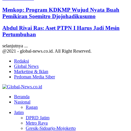
Menkop: Program KDKMP Wujud Nyata Buah
Pemikiran Soemitro Djojohadikusumo
Abdul Rivai Ras: Aset PTPN I Harus Jadi Mesin
Pertumbuhan
selanjutnya ...
@2021 - global-news.co.id. All Right Reserved.
Redaksi
Global News
Marketing & Iklan
Pedoman Media Siber
Facebook
Twitter
Youtube
Beranda
Nasional
Ragan
Jatim
DPRD Jatim
Metro Raya
Gresik-Sidoarjo-Mojokerto