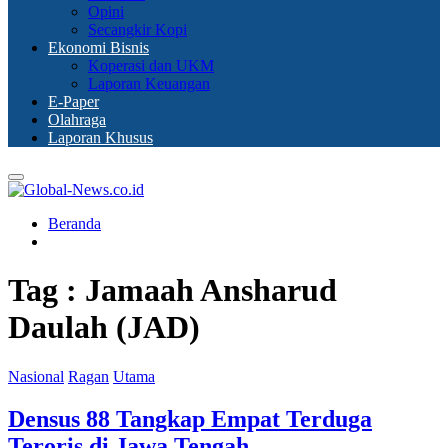
Opini
Secangkir Kopi
Ekonomi Bisnis
Koperasi dan UKM
Laporan Keuangan
E-Paper
Olahraga
Laporan Khusus
Primary
Menu
Beranda
Tag : Jamaah Ansharud
Daulah (JAD)
Nasional
Ragan
Utama
Densus 88 Tangkap Empat Terduga
Teroris di Jawa Tengah