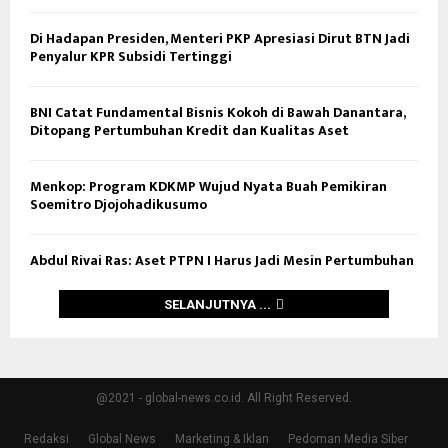
Di Hadapan Presiden, Menteri PKP Apresiasi Dirut BTN Jadi
Penyalur KPR Subsidi Tertinggi
BNI Catat Fundamental Bisnis Kokoh di Bawah Danantara,
Ditopang Pertumbuhan Kredit dan Kualitas Aset
Menkop: Program KDKMP Wujud Nyata Buah Pemikiran
Soemitro Djojohadikusumo
Abdul Rivai Ras: Aset PTPN I Harus Jadi Mesin Pertumbuhan
SELANJUTNYA ...
@2021 - global-news.co.id. All Right Reserved.
Redaksi
Global News
Marketing & Iklan
Pedoman Media Siber