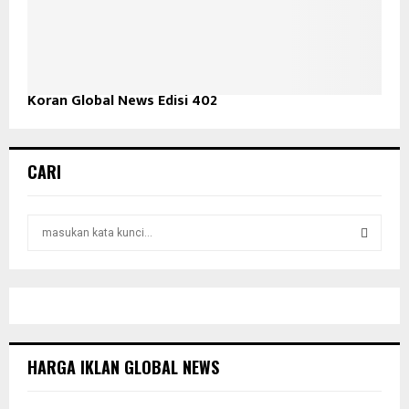
Koran Global News Edisi 402
CARI
S
e
a
S
r
c
E
h
f
A
o
HARGA IKLAN GLOBAL NEWS
r
R
: