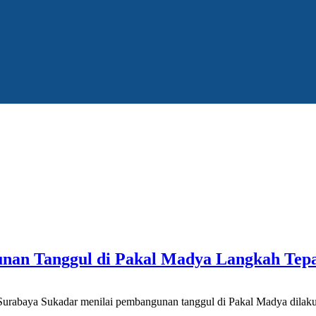
nan Tanggul di Pakal Madya Langkah Tepa
baya Sukadar menilai pembangunan tanggul di Pakal Madya dilakuka