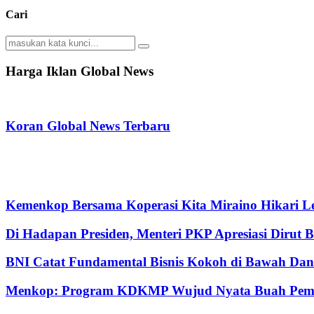
Cari
Search
Search
for:
Harga Iklan Global News
Koran Global News Terbaru
Kemenkop Bersama Koperasi Kita Miraino Hikari Le
Di Hadapan Presiden, Menteri PKP Apresiasi Dirut 
BNI Catat Fundamental Bisnis Kokoh di Bawah Dana
Menkop: Program KDKMP Wujud Nyata Buah Pemik