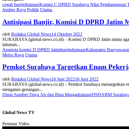
cegah banjir
drainase
Komisi C DPRD Surabaya Nilai Pembangunan T
Jember Raya
Politik
Utama
Antisipasi Banjir, Komisi D DPRD Jatim 
oleh
Redaksi Global News
14 Oktober 2022
SURABAYA (global-news.co.id) – Komisi D DPRD Jatim minta agar d
tahunan...
Anggota komisi D DPRD Jatim
banjir
drainase
Kabupaten Banyuwang
Metro Raya
Utama
Pemkot Surabaya Targetkan Enam Pekerja
oleh
Redaksi Global News
16 Juni 2022
16 Juni 2022
SURABAYA (global-news.co.id) – Pemkot Surabaya menargetkan enam 
mengatasi genangan...
Dinas Sumber Daya Air dan Bina Marga
drainase
DSDABM Surabay
Global News TV
Pemutar Video