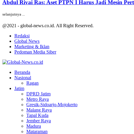
Abdul Rivai Ras: Aset PTPN I Harus Jadi Mesin Pe
selanjutnya ...
@2021 - global-news.co.id. All Right Reserved.
Redaksi
Global News
Marketing & Iklan
Pedoman Media Siber
Facebook
Twitter
Youtube
Beranda
Nasional
Ragan
Jatim
DPRD Jatim
Metro Raya
Gresik-Sidoarjo-Mojokerto
Malang Raya
Tapal Kuda
Jember Raya
Madura
Mataraman