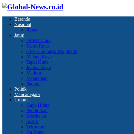
Beranda
Nasional
Ragan
Jatim
DPRD Jatim
Metro Raya
Gresik-Sidoarjo-Mojokerto
Malang Raya
Tapal Kuda
Jember Raya
Madura
Mataraman
Pantura
Politik
Mancanegara
Umum
Gaya Hidup
Pendidikan
Kesehatan
Sosok
Teknologi
Na Rona