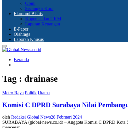
Opini
Secangkir Kopi
Ekonomi Bisnis
Koperasi dan UKM
Laporan Keuangan
E-Paper
Olahraga
Laporan Khusus
Primary
Menu
Beranda
Tag : drainase
Metro Raya
Politik
Utama
Komisi C DPRD Surabaya Nilai Pembangu
oleh
Redaksi Global News
28 Februari 2024
SURABAYA (global-news.co.id) – Anggota Komisi C DPRD Kota Sura
mencegah...