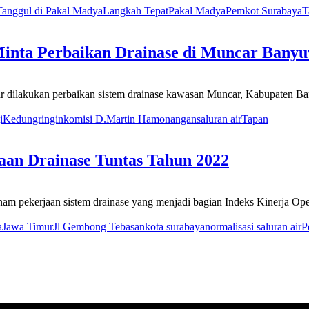
anggul di Pakal Madya
Langkah Tepat
Pakal Madya
Pemkot Surabaya
T
Minta Perbaikan Drainase di Muncar Bany
ilakukan perbaikan sistem drainase kawasan Muncar, Kabupaten Bany
i
Kedungringin
komisi D.
Martin Hamonangan
saluran air
Tapan
an Drainase Tuntas Tahun 2022
pekerjaan sistem drainase yang menjadi bagian Indeks Kinerja Oper
a
Jawa Timur
Jl Gembong Tebasan
kota surabaya
normalisasi saluran air
P