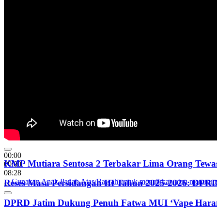
00:00
KMP Mutiara Sentosa 2 Terbakar Lima Orang Tewas
00:00
08:28
Gunakan Anak Panah Atas/Bawah untuk menaikkan atau menurun
Reses Masa Persidangan III Tahun 2025-2026: DP
DPRD Jatim Dukung Penuh Fatwa MUI ‘Vape Haram