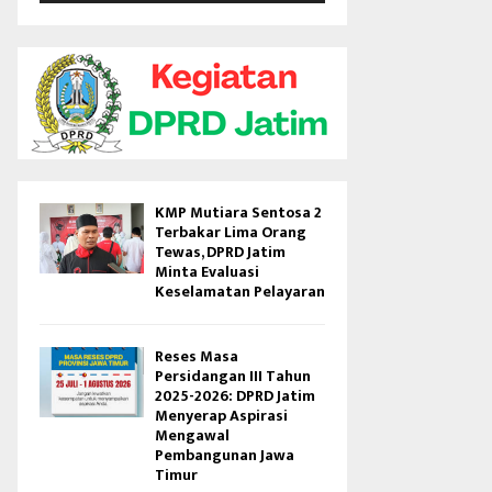
V
i
d
e
o
KMP Mutiara Sentosa 2
Terbakar Lima Orang
Tewas, DPRD Jatim
Minta Evaluasi
Keselamatan Pelayaran
Reses Masa
Persidangan III Tahun
2025-2026: DPRD Jatim
Menyerap Aspirasi
Mengawal
Pembangunan Jawa
Timur