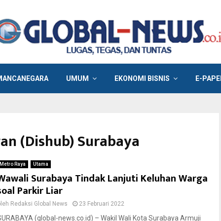
MANCANEGARA
UMUM
EKONOMI BISNIS
E-PAPE
gan (Dishub) Surabaya
Metro Raya
Utama
Wawali Surabaya Tindak Lanjuti Keluhan Warga
soal Parkir Liar
oleh
Redaksi Global News
23 Februari 2022
SURABAYA (global-news.co.id) – Wakil Wali Kota Surabaya Armuji