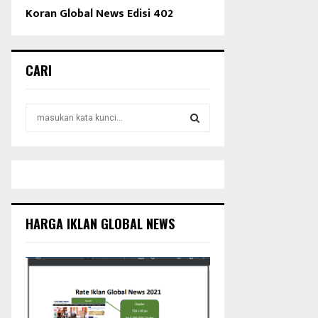
Koran Global News Edisi 402
CARI
S
e
a
S
r
c
E
h
f
A
o
HARGA IKLAN GLOBAL NEWS
r
R
:
C
H