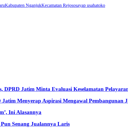
aru
Kabupaten Nganjuk
Kecamatan Rejoso
sayap usaha
toko
, DPRD Jatim Minta Evaluasi Keselamatan Pelayara
RD Jatim Menyerap Aspirasi Mengawal Pembangunan 
’, Ini Alasannya
Pun Senang Jualannya Laris