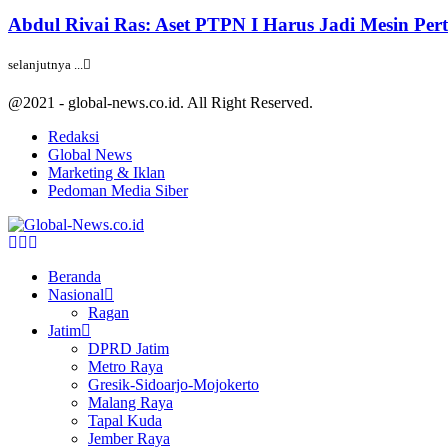
Abdul Rivai Ras: Aset PTPN I Harus Jadi Mesin Pe
selanjutnya ...
@2021 - global-news.co.id. All Right Reserved.
Redaksi
Global News
Marketing & Iklan
Pedoman Media Siber
Facebook
Twitter
Youtube
Beranda
Nasional
Ragan
Jatim
DPRD Jatim
Metro Raya
Gresik-Sidoarjo-Mojokerto
Malang Raya
Tapal Kuda
Jember Raya