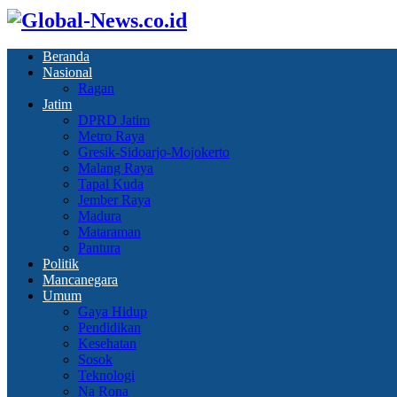
Beranda
Nasional
Ragan
Jatim
DPRD Jatim
Metro Raya
Gresik-Sidoarjo-Mojokerto
Malang Raya
Tapal Kuda
Jember Raya
Madura
Mataraman
Pantura
Politik
Mancanegara
Umum
Gaya Hidup
Pendidikan
Kesehatan
Sosok
Teknologi
Na Rona