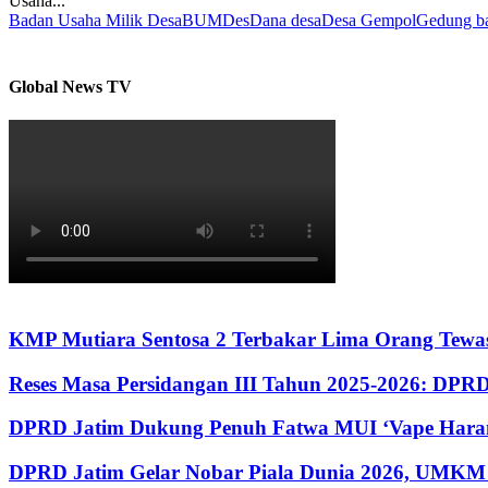
Usaha...
Badan Usaha Milik Desa
BUMDes
Dana desa
Desa Gempol
Gedung b
Global News TV
KMP Mutiara Sentosa 2 Terbakar Lima Orang Tewas
Reses Masa Persidangan III Tahun 2025-2026: DP
DPRD Jatim Dukung Penuh Fatwa MUI ‘Vape Haram
DPRD Jatim Gelar Nobar Piala Dunia 2026, UMKM 