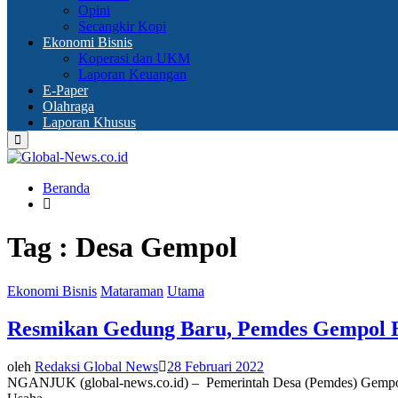
Opini
Secangkir Kopi
Ekonomi Bisnis
Koperasi dan UKM
Laporan Keuangan
E-Paper
Olahraga
Laporan Khusus
Primary
Menu
Beranda
Tag : Desa Gempol
Ekonomi Bisnis
Mataraman
Utama
Resmikan Gedung Baru, Pemdes Gempol 
oleh
Redaksi Global News
28 Februari 2022
NGANJUK (global-news.co.id) – Pemerintah Desa (Pemdes) Gempol,